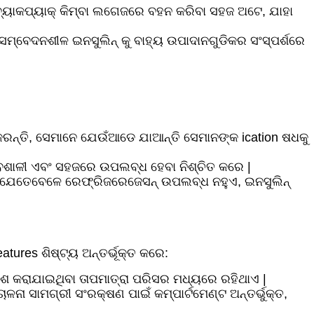
, ବ୍ୟାକପ୍ୟାକ୍ କିମ୍ବା ଲଗେଜରେ ବହନ କରିବା ସହଜ ଅଟେ, ଯାହା
୍ରା ସମ୍ବେଦନଶୀଳ ଇନସୁଲିନ୍ କୁ ବାହ୍ୟ ଉପାଦାନଗୁଡିକର ସଂସ୍ପର୍ଶରେ
କରନ୍ତି, ସେମାନେ ଯେଉଁଆଡେ ଯାଆନ୍ତି ସେମାନଙ୍କ ication ଷଧକୁ
ରଭାବଶାଳୀ ଏବଂ ସହଜରେ ଉପଲବ୍ଧ ହେବା ନିଶ୍ଚିତ କରେ |
ରେ, ଯେତେବେଳେ ରେଫ୍ରିଜରେଜେସନ୍ ଉପଲବ୍ଧ ନହୁଏ, ଇନସୁଲିନ୍
tures ଶିଷ୍ଟ୍ୟ ଅନ୍ତର୍ଭୂକ୍ତ କରେ:
ରିଶ କରାଯାଇଥିବା ତାପମାତ୍ରା ପରିସର ମଧ୍ୟରେ ରହିଥାଏ |
ଳନା ସାମଗ୍ରୀ ସଂରକ୍ଷଣ ପାଇଁ କମ୍ପାର୍ଟମେଣ୍ଟ ଅନ୍ତର୍ଭୁକ୍ତ,