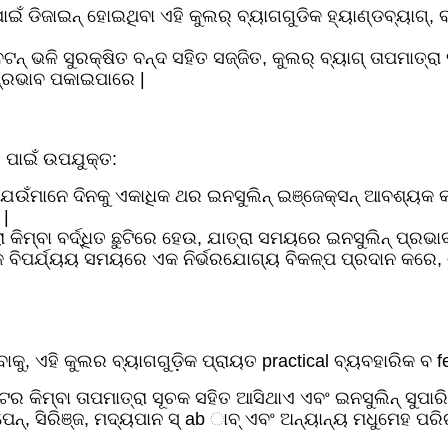
ପାଇଁ ଡିଜାଇନ୍ ହୋଇଥିବା ଏହି କୁଲର୍ ବ୍ୟାଗଗୁଡିକ ହ୍ୟାଣ୍ଡବ୍ୟାଗ୍
୍ ବଟନ୍ ଭଳି ସୁରକ୍ଷିତ ବନ୍ଦ ସହିତ ସଜ୍ଜିତ, କୁଲର୍ ବ୍ୟାଗ୍ ତାପମାତ
୍ରଭାବ ପକାଇପାରେ |
ତି ପାଇଁ ଉପଯୁକ୍ତ:
 ଯେଉଁମାନେ ଦିନକୁ ଏକାଧିକ ଥର ଇନସୁଲିନ୍ ଇଞ୍ଜେକ୍ସନ୍ ଆବଶ୍ୟକ 
 |
୍ରା କିମ୍ବା ବର୍ଦ୍ଧିତ ଛୁଟିରେ ହେଉ, ଯାତ୍ରା ସମୟରେ ଇନସୁଲିନ୍ ପ୍
କୃତିକ ବିପର୍ଯ୍ୟୟ ସମୟରେ ଏକ ନିର୍ଭରଯୋଗ୍ୟ ବିକଳ୍ପ ପ୍ରଦାନ କ
ୁ, ଏହି କୁଲର ବ୍ୟାଗଗୁଡ଼ିକ ପ୍ରାୟତ practical ବ୍ୟବହାରିକ ବ fea
ଟର କିମ୍ବା ତାପମାତ୍ରା ସୂଚକ ସହିତ ଆସିଥାଏ ଏବଂ ଇନସୁଲିନ୍ ସୁପା
୍, ସିରିଞ୍ଜ, ମଦ୍ୟପାନ ସ୍ ab ାବ୍ ଏବଂ ଅନ୍ୟାନ୍ୟ ମଧୁମେହ ପରିଚା