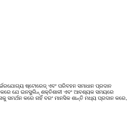
ଇଁ ନିର୍ଭରଯୋଗ୍ୟ ଷ୍ଟୋରେଜ୍ ଏବଂ ପରିବହନ ସମାଧାନ ପ୍ରଦାନ
ିଶ୍ଚିତ କରେ ଯେ ଇନସୁଲିନ୍ ଶକ୍ତିଶାଳୀ ଏବଂ ଆବଶ୍ୟକ ସମୟରେ
କୁ ସମର୍ଥନ କରେ ନାହିଁ ବରଂ ମାନସିକ ଶାନ୍ତି ମଧ୍ୟ ପ୍ରଦାନ କରେ,