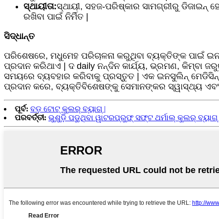
ସ୍ଥାୟୀତା:
ସ୍ଥାୟୀ, ସହଜ-ପରିଷ୍କାର ସାମଗ୍ରୀରୁ ଡିଜାଇନ୍ 
ରଖିବା ପାଇଁ ନିର୍ମିତ |
ସିଦ୍ଧାନ୍ତ
ପରିଶେଷରେ, ମଧୁମେହ ପରିଚାଳନା କରୁଥିବା ବ୍ୟକ୍ତିଙ୍କ ପାଇଁ ଇନସ
ପ୍ରଦାନ କରିଥାଏ | ଦ daily ନନ୍ଦିନ କାର୍ଯ୍ୟ, ଭ୍ରମଣ, କିମ୍ବା 
ସମୟରେ ବ୍ୟବହାର କରିବାକୁ ପ୍ରସ୍ତୁତ | ଏକ ଇନସୁଲିନ୍ ମେଡିସିନ
ପ୍ରଦାନ କରେ, ବ୍ୟକ୍ତିବିଶେଷଙ୍କୁ ସେମାନଙ୍କର ସ୍ୱାସ୍ଥ୍ୟ ଏବଂ
ପୂର୍ବ:
ବଡ଼ ଟୋଟ୍ କୁଲର୍ ବ୍ୟାଗ୍ |
ପରବର୍ତ୍ତୀ:
ଭୁଶୁଡ଼ି ପଡୁଥିବା ୱାଟରପ୍ରୁଫ୍ ସଫ୍ଟ ଥର୍ମାଲ୍ କୁଲର୍ ବ୍ୟାଗ୍ 