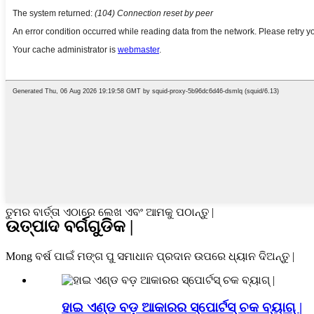
ତୁମର ବାର୍ତ୍ତା ଏଠାରେ ଲେଖ ଏବଂ ଆମକୁ ପଠାନ୍ତୁ |
ଉତ୍ପାଦ ବର୍ଗଗୁଡିକ |
Mong ବର୍ଷ ପାଇଁ ମଙ୍ଗ ପୁ ସମାଧାନ ପ୍ରଦାନ ଉପରେ ଧ୍ୟାନ ଦିଅନ୍ତୁ |
ହାଇ ଏଣ୍ଡ ବଡ଼ ଆକାରର ସ୍ପୋର୍ଟସ୍ ଚକ ବ୍ୟାଗ୍ |