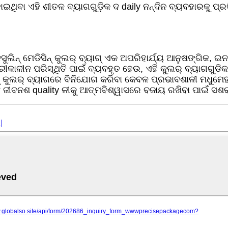
ହୋଇଥିବା ଏହି ଶୀତଳ ବ୍ୟାଗଗୁଡ଼ିକ ଦ daily ନନ୍ଦିନ ବ୍ୟବହାରକୁ
ୁଲିନ୍ ମେଡିସିନ୍ କୁଲର୍ ବ୍ୟାଗ୍ ଏକ ଅପରିହାର୍ଯ୍ୟ ଆନୁଷଙ୍ଗିକ, ଇ
ଜରୁରୀକାଳୀନ ପରିସ୍ଥିତି ପାଇଁ ବ୍ୟବହୃତ ହେଉ, ଏହି କୁଲର୍ ବ୍ୟାଗଗୁ
୍ କୁଲର୍ ବ୍ୟାଗରେ ବିନିଯୋଗ କରିବା କେବଳ ପ୍ରଭାବଶାଳୀ ମଧୁମେହ ପ
 ଜୀବନଶ quality ଳୀକୁ ଆତ୍ମବିଶ୍ୱାସରେ ବଜାୟ ରଖିବା ପାଇଁ ସଶକ
|