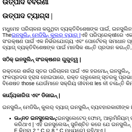
ଉତ୍ପାଦ ବିବରଣୀ
ଉତ୍ପାଦ ଟ୍ୟାଗ୍ସ |
ମଧୁମେହ ପରିଚାଳନା କରୁଥିବା ବ୍ୟକ୍ତିବିଶେଷଙ୍କ ପାଇଁ, ଇନସୁଲିନର
The
ଇନସୁଲିନ୍ ମେଡିସିନ୍ କୁଲର୍ ବ୍ୟାଗ୍ |
ଏହି ପରିପ୍ରେକ୍ଷୀରେ ଏକ
ସଂରକ୍ଷଣ ପାଇଁ ଏକ ନିର୍ଭରଯୋଗ୍ୟ ଏବଂ ପୋର୍ଟେବଲ୍ ସମାଧାନ ପ୍ର
ବ୍ୟାଗ୍ ବ୍ୟକ୍ତିବିଶେଷଙ୍କ ପାଇଁ ମାନସିକ ଶାନ୍ତି ପ୍ରଦାନ କରନ୍
ସଠିକ୍ ଇନସୁଲିନ୍ ସଂରକ୍ଷଣର ଗୁରୁତ୍ୱ |
ରକ୍ତରେ ଶର୍କରା ସ୍ତର ପରିଚାଳନା ପାଇଁ ଏକ ହରମୋନ୍ ଇନସୁଲିନ୍, 
ଫଳପ୍ରଦତା ହ୍ରାସ ହୋଇପାରେ, ରକ୍ତ ଗ୍ଲୁକୋଜ୍ ସ୍ତରକୁ ପ୍ରଭା
ବିଶେଷତ those ଯେଉଁମାନେ ସକ୍ରିୟ ଜୀବନଶ les ଳୀ ଚଳାନ୍ତି କିମ
କାର୍ଯ୍ୟକାରିତା ଏବଂ ଡିଜାଇନ୍ |
ଇନସୁଲିନ୍ ମେଡିସିନ୍ କୁଲର୍ ବ୍ୟାଗ୍ ଇନସୁଲିନ୍ ବ୍ୟବହାରକାରୀଙ୍କ ନ
ଉନ୍ନତ ଇନସୁଲେସନ୍:
ଇନସୁଲେଟେଡ୍ ଫୋମ୍, ଆଲୁମିନିୟମ୍ ଫଏ
କରିଥାଏ | ଏହି ଇନସୁଲେସନ୍ ସୁନିଶ୍ଚିତ କରେ ଯେ ଇନସୁଲିନ
F କିମ୍ବା 2 ° C ରୁ 8 ° C ମଧ୍ୟରେ) ରହିଥାଏ |