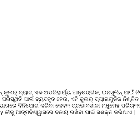
ସିନ୍ କୁଲର୍ ବ୍ୟାଗ୍ ଏକ ଅପରିହାର୍ଯ୍ୟ ଆନୁଷଙ୍ଗିକ, ଇନସୁଲିନ୍ ପା
ାଳୀନ ପରିସ୍ଥିତି ପାଇଁ ବ୍ୟବହୃତ ହେଉ, ଏହି କୁଲର୍ ବ୍ୟାଗଗୁଡିକ ନ
 ବ୍ୟାଗରେ ବିନିଯୋଗ କରିବା କେବଳ ପ୍ରଭାବଶାଳୀ ମଧୁମେହ ପରିଚାଳନା
ty ଳୀକୁ ଆତ୍ମବିଶ୍ୱାସରେ ବଜାୟ ରଖିବା ପାଇଁ ସଶକ୍ତ କରିଥାଏ |