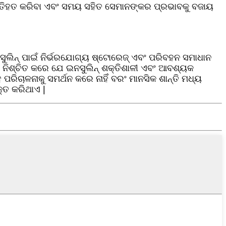
 ପ୍ରତିହତ କରିବା ଏବଂ ସମୟ ସହିତ ସେମାନଙ୍କର ପ୍ରଭାବକୁ ବଜାୟ
ନସୁଲିନ୍ ପାଇଁ ନିର୍ଭରଯୋଗ୍ୟ ଷ୍ଟୋରେଜ୍ ଏବଂ ପରିବହନ ସମାଧାନ
ଡିକ ନିଶ୍ଚିତ କରେ ଯେ ଇନସୁଲିନ୍ ଶକ୍ତିଶାଳୀ ଏବଂ ଆବଶ୍ୟକ
ରିଚାଳନାକୁ ସମର୍ଥନ କରେ ନାହିଁ ବରଂ ମାନସିକ ଶାନ୍ତି ମଧ୍ୟ
୍ତ କରିଥାଏ |