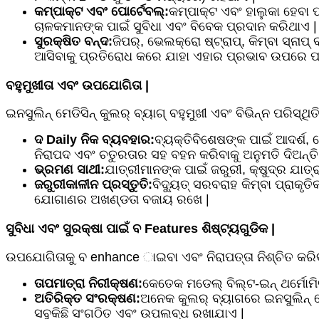
କମ୍ପାକ୍ଟ ଏବଂ ପୋର୍ଟେବଲ୍:
କମ୍ପାକ୍ଟ ଏବଂ ହାଲୁକା ହେବା 
ଚାଳକମାନଙ୍କ ପାଇଁ ସୁବିଧା ଏବଂ ବିବେକ ପ୍ରଦାନ କରିଥାଏ |
ସୁରକ୍ଷିତ ବନ୍ଦ:
ଜିପର୍, ଭେଲକ୍ରୋ ଷ୍ଟ୍ରାପ୍, କିମ୍ବା ସ୍ନାପ
ଆସିବାକୁ ପ୍ରତିରୋଧ କରେ ଯାହା ଏହାର ପ୍ରଭାବ ଉପରେ ପ
ବହୁମୁଖୀତା ଏବଂ ଉପଯୋଗିତା |
ଇନସୁଲିନ୍ ମେଡିସିନ୍ କୁଲର୍ ବ୍ୟାଗ୍ ବହୁମୁଖୀ ଏବଂ ବିଭିନ୍ନ ପରିସ୍ଥି
ଦ Daily ନିକ ବ୍ୟବହାର:
ବ୍ୟକ୍ତିବିଶେଷଙ୍କ ପାଇଁ ଆଦର୍ଶ,
ନିରାପଦ ଏବଂ ଚତୁରତାର ସହ ବହନ କରିବାକୁ ଅନୁମତି ଦିଅନ୍ତି
ଭ୍ରମଣ ସାଥୀ:
ଯାତ୍ରୀମାନଙ୍କ ପାଇଁ ଜରୁରୀ, କ୍ଷୁଦ୍ର ଯାତ
ଜରୁରୀକାଳୀନ ପ୍ରସ୍ତୁତି:
ବିଦ୍ୟୁତ୍ ସରବରାହ କିମ୍ବା ପ୍ରା
ଯୋଗାଣର ଅଖଣ୍ଡତା ବଜାୟ ରଖେ |
ସୁବିଧା ଏବଂ ସୁରକ୍ଷା ପାଇଁ ବ Features ଶିଷ୍ଟ୍ୟଗୁଡିକ |
ଉପଯୋଗିତାକୁ ବ enhance ାଇବା ଏବଂ ନିରାପତ୍ତା ନିଶ୍ଚିତ କରିବାକ
ତାପମାତ୍ରା ନିରୀକ୍ଷଣ:
କେତେକ ମଡେଲ୍ ବିଲ୍ଟ-ଇନ୍ ଥର୍ମୋମି
ଅତିରିକ୍ତ ସଂରକ୍ଷଣ:
ଅନେକ କୁଲର୍ ବ୍ୟାଗରେ ଇନସୁଲିନ୍ ପେନ
ସବୁକିଛି ସଂଗଠିତ ଏବଂ ଉପଲବ୍ଧ ରଖାଯାଏ |