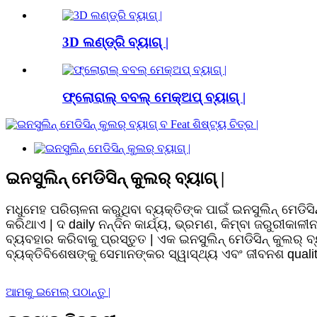
3D ଲଣ୍ଡ୍ରି ବ୍ୟାଗ୍ |
ଫ୍ଲୋରାଲ୍ ବବଲ୍ ମେକ୍ଅପ୍ ବ୍ୟାଗ୍ |
ଇନସୁଲିନ୍ ମେଡିସିନ୍ କୁଲର୍ ବ୍ୟାଗ୍ |
ମଧୁମେହ ପରିଚାଳନା କରୁଥିବା ବ୍ୟକ୍ତିଙ୍କ ପାଇଁ ଇନସୁଲିନ୍ ମେଡି
କରିଥାଏ | ଦ daily ନନ୍ଦିନ କାର୍ଯ୍ୟ, ଭ୍ରମଣ, କିମ୍ବା ଜରୁରୀକ
ବ୍ୟବହାର କରିବାକୁ ପ୍ରସ୍ତୁତ | ଏକ ଇନସୁଲିନ୍ ମେଡିସିନ୍ କୁଲର୍
ବ୍ୟକ୍ତିବିଶେଷଙ୍କୁ ସେମାନଙ୍କର ସ୍ୱାସ୍ଥ୍ୟ ଏବଂ ଜୀବନଶ quali
ଆମକୁ ଇମେଲ୍ ପଠାନ୍ତୁ |