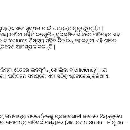
ଥ୍ୟ ଏବଂ ସୁସ୍ଥତା ପାଇଁ ଅତ୍ୟନ୍ତ ଗୁରୁତ୍ୱପୂର୍ଣ୍ଣ |
ଜାୟ ରଖିବା ସହିତ ଇନସୁଲିନ୍ ସୁରକ୍ଷିତ ଭାବରେ ପରିବହନ ଏବଂ
ବ features ଶିଷ୍ଟ୍ୟ ସହିତ ଡିଜାଇନ୍ ହୋଇଥିବା ଏହି ଶୀତଳ
 ପ୍ରବେଶ ଆବଶ୍ୟକ କରନ୍ତି |
କିମ୍ବା ଶୀତରେ ଇନସୁଲିନ୍ ଖୋଲିବା ଦ୍ efficiency ାରା
ରେ | ପରିବହନ ସମୟରେ ଏହା ସଠିକ୍ ଷ୍ଟୋରେଜ୍ କରିଥାଏ,
ଗ୍ ତାପମାତ୍ରା ପରିବର୍ତ୍ତନକୁ ପ୍ରଭାବଶାଳୀ ଭାବରେ ନିୟନ୍ତ୍ରଣ
ବା ତାପମାତ୍ରା ପରିସର ମଧ୍ୟରେ (ସାଧାରଣତ 36 36 ° F ରୁ 46 °