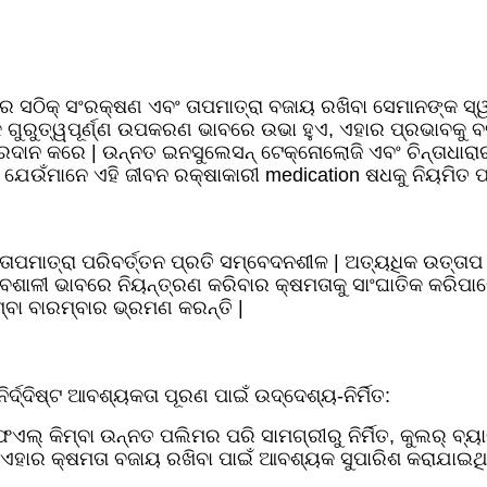
 ସଠିକ୍ ସଂରକ୍ଷଣ ଏବଂ ତାପମାତ୍ରା ବଜାୟ ରଖିବା ସେମାନଙ୍କ ସ୍ୱାସ୍
 ଗୁରୁତ୍ୱପୂର୍ଣ୍ଣ ଉପକରଣ ଭାବରେ ଉଭା ହୁଏ, ଏହାର ପ୍ରଭାବକୁ ବ
ଦାନ କରେ | ଉନ୍ନତ ଇନସୁଲେସନ୍ ଟେକ୍ନୋଲୋଜି ଏବଂ ଚିନ୍ତାଧାରାର 
ତି, ଯେଉଁମାନେ ଏହି ଜୀବନ ରକ୍ଷାକାରୀ medication ଷଧକୁ ନିୟମିତ
ତାପମାତ୍ରା ପରିବର୍ତ୍ତନ ପ୍ରତି ସମ୍ବେଦନଶୀଳ | ଅତ୍ୟଧିକ ଉତ୍ତାପ 
ବଶାଳୀ ଭାବରେ ନିୟନ୍ତ୍ରଣ କରିବାର କ୍ଷମତାକୁ ସାଂଘାତିକ କରିପା
୍ବା ବାରମ୍ବାର ଭ୍ରମଣ କରନ୍ତି |
ିର୍ଦ୍ଦିଷ୍ଟ ଆବଶ୍ୟକତା ପୂରଣ ପାଇଁ ଉଦ୍ଦେଶ୍ୟ-ନିର୍ମିତ:
ଲ୍ କିମ୍ବା ଉନ୍ନତ ପଲିମର ପରି ସାମଗ୍ରୀରୁ ନିର୍ମିତ, କୁଲର୍ ବ୍ୟା
୍ ଏହାର କ୍ଷମତା ବଜାୟ ରଖିବା ପାଇଁ ଆବଶ୍ୟକ ସୁପାରିଶ କରାଯାଇଥି