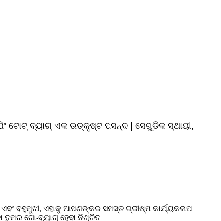
ଂ ଟୋଟ୍ ବ୍ୟାଗ୍ ଏକ ଉତ୍କୃଷ୍ଟ ପସନ୍ଦ | ସେଗୁଡିକ ସ୍ଥାୟୀ,
ିକ ଏବଂ ବହୁମୁଖୀ, ଏହାକୁ ଆପଣଙ୍କର ସମସ୍ତ ଗ୍ରୀଷ୍ମ କାର୍ଯ୍ୟକଳାପ
ା ତୁମର ଗୋ-ବ୍ୟାଗ୍ ହେବା ନିଶ୍ଚିତ |