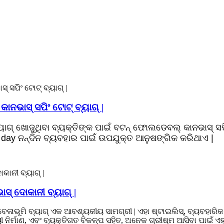
ନଭାସ୍ ସପିଂ ଟୋଟ୍ ବ୍ୟାଗ୍ |
ୟାଗ୍ ଖୋଜୁଥିବା ବ୍ୟକ୍ତିଙ୍କ ପାଇଁ ବଟନ୍ ଫୋଲଡେବଲ୍ କାନଭାସ୍ ସପି
day ନନ୍ଦିନ ବ୍ୟବହାର ପାଇଁ ଉପଯୁକ୍ତ ଆନୁଷଙ୍ଗିକ କରିଥାଏ |
ଭାସ୍ ଦୋକାନୀ ବ୍ୟାଗ୍ |
୍ ବେଳାଭୂମି ବ୍ୟାଗ୍ ଏକ ଆବଶ୍ୟକୀୟ ସାମଗ୍ରୀ | ଏହା ଷ୍ଟାଇଲିସ୍, ବ୍ୟବହାର
ୀ ନିର୍ମାଣ, ଏବଂ ବ୍ୟକ୍ତିଗତ ବିକଳ୍ପ ସହିତ, ଅନେକ ଗ୍ରୀଷ୍ମ ଆସିବା ପାଇଁ ଏହ