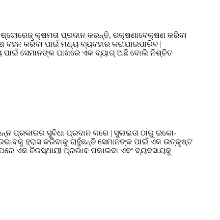
 ଷ୍ଟୋରେଜ୍ କ୍ଷମତା ପ୍ରଦାନ କରନ୍ତି, ରକ୍ଷଣାବେକ୍ଷଣ କରିବା
ଜିନିଷ ବହନ କରିବା ପାଇଁ ମଧ୍ୟ ବ୍ୟବହାର କରାଯାଇପାରିବ |
 ପାଇଁ ସେମାନଙ୍କ ପାଖରେ ଏକ ବ୍ୟାଗ୍ ଅଛି ବୋଲି ନିଶ୍ଚିତ
ନ୍ନ ପ୍ରକାରର ସୁବିଧା ପ୍ରଦାନ କରେ | ସୁଲଭତା ଠାରୁ ଇକୋ-
ାବକୁ ହ୍ରାସ କରିବାକୁ ଚାହୁଁଛନ୍ତି ସେମାନଙ୍କ ପାଇଁ ଏକ ଉତ୍କୃଷ୍ଟ
କ ଉପରେ ଏକ ଚିରସ୍ଥାୟୀ ପ୍ରଭାବ ପକାଇବା ଏବଂ ବ୍ୟବସାୟକୁ