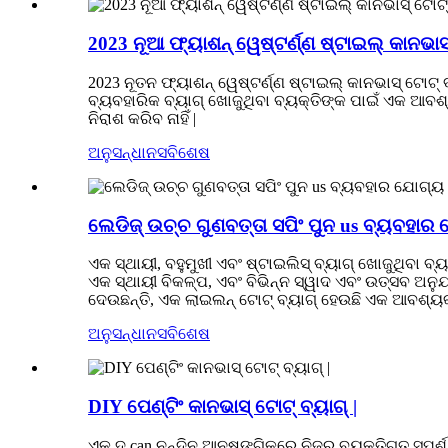
2023 ନୂଆ ଫ୍ୟାଶନ୍ ୱେଷ୍ଟର୍ଣ୍ଣ ଷ୍ଟାଇଲ୍ କାନଭାସ୍
2023 ନୂତନ ଫ୍ୟାଶନ୍ ୱେଷ୍ଟର୍ଣ୍ଣ ଷ୍ଟାଇଲ୍ କାନଭାସ୍ ଟୋଟ୍
ବ୍ୟବହାରିକ ବ୍ୟାଗ୍ ଖୋଜୁଥିବା ବ୍ୟକ୍ତିଙ୍କ ପାଇଁ ଏକ ଆବଶ୍ୟ
ନିରାଶ କରିବ ନାହିଁ |
ଅନୁସନ୍ଧାନ
ସବିଶେଷ
ଲେଡିଜ୍ ଉଚ୍ଚ ଗୁଣବତ୍ତା ସପିଂ ପୁନ us ବ୍ୟବହାର ଯ
ଏକ ସ୍ଥାୟୀ, ବହୁମୁଖୀ ଏବଂ ଷ୍ଟାଇଲିସ୍ ବ୍ୟାଗ୍ ଖୋଜୁଥିବା ବ
ଏକ ସ୍ଥାୟୀ ବିକଳ୍ପ, ଏବଂ ବିଭିନ୍ନ ସ୍ୱାଦ ଏବଂ ଉତ୍ସବ ଅନ
ଦେଉଛନ୍ତି, ଏକ ଲାଇଲନ୍ ଟୋଟ୍ ବ୍ୟାଗ୍ ହେଉଛି ଏକ ଆବଶ୍ୟକ
ଅନୁସନ୍ଧାନ
ସବିଶେଷ
DIY ପେଣ୍ଟିଂ କାନଭାସ୍ ଟୋଟ୍ ବ୍ୟାଗ୍ |
ଏକ ଦ can ନନ୍ଦିନ ଆନୁଷଙ୍ଗିକରେ ନିଜର ବ୍ୟକ୍ତିଗତ ସ୍ପର୍ଶ