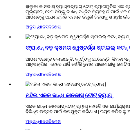
ହାଲୁକା କାନଭାସ୍ ହ୍ୟାଣ୍ଡବ୍ୟାଗ୍ ଟୋଟ୍ ବ୍ୟାଗଗୁଡିକ ଏକ ଷ୍
ମୂଲ୍ୟରେ, ସେମାନଙ୍କୁ ଦ day ନନ୍ଦିନ ବ୍ୟବହାର ପାଇଁ ଏକ ଉ
ଆପଣଙ୍କୁ ଆପଣଙ୍କର ସମସ୍ତ ଜରୁରୀ ଜିନିଷକୁ ଶ style ଳୀର
ଅନୁସନ୍ଧାନ
ସବିଶେଷ
ଫ୍ୟାଶନ୍ ବଡ଼ କ୍ଷମତା ୱେଷ୍ଟର୍ଣ୍ଣ ଷ୍ଟାଇଲ୍ କଟନ୍ ବ
ଆପଣ ଏରାଣ୍ଡ୍ ଚଳାଉଛନ୍ତି, କାର୍ଯ୍ୟକୁ ଯାଉଛନ୍ତି, କିମ୍ବା ସ
ଆନୁଷଙ୍ଗିକ | ତେବେ ଆଜି କାହିଁକି ତୁମର ଆଲମାରୀକୁ ଗୋଟିଏ
ଅନୁସନ୍ଧାନ
ସବିଶେଷ
ମହିଳା ଏକକ କାନ୍ଧ କାନଭାସ୍ ଟୋଟ୍ ବ୍ୟାଗ୍ |
ଏକକ କାନ୍ଧ କାନଭାସ୍ ଟୋଟ୍ ବ୍ୟାଗ୍ ହେଉଛି ଏକ କାର୍ଯ୍ୟକ୍ଷମ
ବିଭିନ୍ନ ଉତ୍ସବ ପାଇଁ ଉପଯୁକ୍ତ କରିଥାଏ | ଚୟନ କରିବାକୁ ଅନ
ଅନୁସନ୍ଧାନ
ସବିଶେଷ