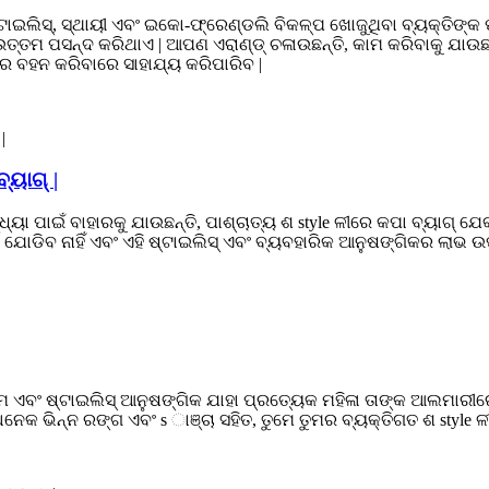
ଟାଇଲିସ୍, ସ୍ଥାୟୀ ଏବଂ ଇକୋ-ଫ୍ରେଣ୍ଡଲି ବିକଳ୍ପ ଖୋଜୁଥିବା ବ୍ୟକ୍ତିଙ୍କ ପ
ତ୍ତମ ପସନ୍ଦ କରିଥାଏ | ଆପଣ ଏରାଣ୍ଡ୍ ଚଳାଉଛନ୍ତି, କାମ କରିବାକୁ ଯାଉଛନ୍
େ ବହନ କରିବାରେ ସାହାଯ୍ୟ କରିପାରିବ |
୍ୟାଗ୍ |
ନ୍ଧ୍ୟା ପାଇଁ ବାହାରକୁ ଯାଉଛନ୍ତି, ପାଶ୍ଚାତ୍ୟ ଶ style ଳୀରେ କପା ବ୍ୟାଗ୍ ଯ
 ଯୋଡିବ ନାହିଁ ଏବଂ ଏହି ଷ୍ଟାଇଲିସ୍ ଏବଂ ବ୍ୟବହାରିକ ଆନୁଷଙ୍ଗିକର ଲାଭ
 ଏବଂ ଷ୍ଟାଇଲିସ୍ ଆନୁଷଙ୍ଗିକ ଯାହା ପ୍ରତ୍ୟେକ ମହିଳା ତାଙ୍କ ଆଲମାରୀରେ ରହ
େକ ଭିନ୍ନ ରଙ୍ଗ ଏବଂ s ାଞ୍ଚା ସହିତ, ତୁମେ ତୁମର ବ୍ୟକ୍ତିଗତ ଶ style ଳୀ 