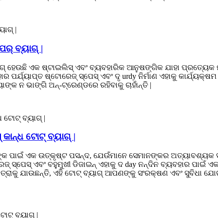
ର୍ ବ୍ୟାଗ୍ |
୍ୟାଗ୍ ହେଉଛି ଏକ ଷ୍ଟାଇଲିସ୍ ଏବଂ ବ୍ୟବହାରିକ ଆନୁଷଙ୍ଗିକ ଯାହା ପ୍ରତ୍ୟେକ
 ପର୍ଯ୍ୟାପ୍ତ ଷ୍ଟୋରେଜ୍ ସ୍ପେସ୍ ଏବଂ ଦୃ urdy ନିର୍ମାଣ ଏହାକୁ କାର୍ଯ୍ୟକ୍ଷମ
୍କ ନ ଭାଙ୍ଗି ଅନ୍-ଟ୍ରେଣ୍ଡରେ ରହିବାକୁ ଚାହାଁନ୍ତି |
କାନ୍ଧ ଟୋଟ୍ ବ୍ୟାଗ୍ |
ନଙ୍କ ପାଇଁ ଏକ ଉତ୍କୃଷ୍ଟ ପସନ୍ଦ, ଯେଉଁମାନେ ସେମାନଙ୍କର ଅତ୍ୟାବଶ୍ୟକ 
ୋରେଜ୍ ସ୍ପେସ୍ ଏବଂ ବହୁମୁଖୀ ଡିଜାଇନ୍ ଏହାକୁ ଦ day ନନ୍ଦିନ ବ୍ୟବହାର ପାଇ
ର ଯାତ୍ରାକୁ ଯାଉଛନ୍ତି, ଏହି ଟୋଟ୍ ବ୍ୟାଗ୍ ଆପଣଙ୍କୁ ସଂରକ୍ଷଣ ଏବଂ ସୁବିଧ