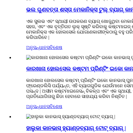
ଭଲ ଗୁଣବତ୍ତା ଶସ୍ତା ମେକାନିକ୍ସ ଟୁଲ୍ ବ୍ୟାଗ୍ କାନ
ଏକ ସୁଲଭ ଏବଂ ସ୍ଥାୟୀ ଉପକରଣ ବ୍ୟାଗ୍ ଖୋଜୁଥିବା ମେକାନି
ସହଜ, ଏବଂ ଏକ ବୃତ୍ତିଗତ ଲୁକ୍ ସୃଷ୍ଟି କରିବାକୁ କଷ୍ଟମାଇଜ୍
ମେକାନିକ୍ସ ଏକ ହୋଲସେଲ ଯୋଗାଣକାରୀଙ୍କଠାରୁ ବହୁ ପରିମାଣ
କରିପାରିବେ |
ଅନୁସନ୍ଧାନ
ସବିଶେଷ
କାରଖାନା ହୋଲସେଲ କଷ୍ଟମ ପ୍ରିଣ୍ଟିଂ ଇକୋ କାନଭ
କାରଖାନା ହୋଲସେଲ କଷ୍ଟମ୍ ପ୍ରିଣ୍ଟିଂ ଇକୋ କାନଭାସ୍ ପୁନ 
ଫ୍ରେଣ୍ଡଲିସି ପର୍ଯ୍ୟନ୍ତ, ଏହି ବ୍ୟାଗଗୁଡିକ ଯେଉଁମାନେ ସେମ
ପସନ୍ଦ | ଅସୀମ କଷ୍ଟମାଇଜେସନ୍ ବିକଳ୍ପ ଏବଂ ଏକ ସ୍ଥାୟୀ,
ପ୍ରତିଯୋଗିତାରୁ ଛିଡା ହେବାରେ ସାହାଯ୍ୟ କରିବା ନିଶ୍ଚିତ |
ଅନୁସନ୍ଧାନ
ସବିଶେଷ
ହାଲୁକା କାନଭାସ୍ ହ୍ୟାଣ୍ଡବ୍ୟାଗ୍ ଟୋଟ୍ ବ୍ୟାଗ୍ |