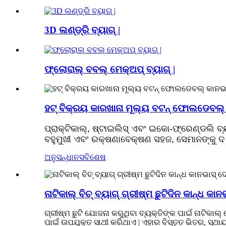
3D ଲଣ୍ଡ୍ରି ବ୍ୟାଗ୍ |
ଫ୍ଲୋରାଲ୍ ବବଲ୍ ମେକ୍ଅପ୍ ବ୍ୟାଗ୍ |
ହଟ୍ ବିକ୍ରୟ କାରଖାନା ମୂଲ୍ୟ ବଟନ୍ ଫୋଲଡେବଲ୍ କା
ପ୍ରାକ୍ଟିକାଲ୍, ଷ୍ଟାଇଲିସ୍ ଏବଂ ଇକୋ-ଫ୍ରେଣ୍ଡଲି ବ୍
ବହୁମୁଖୀ ଏବଂ ରକ୍ଷଣାବେକ୍ଷଣ ସହଜ, ସେମାନଙ୍କୁ ଦ 
ଅନୁସନ୍ଧାନ
ସବିଶେଷ
ନାଟିକାଲ୍ ବିଚ୍ ବ୍ୟାଗ୍ ଗ୍ରୀଷ୍ମ ଛୁଟିଦିନ କାନ୍ଧ କାନ
ଗ୍ରୀଷ୍ମ ଛୁଟି ଯୋଜନା କରୁଥିବା ବ୍ୟକ୍ତିଙ୍କ ପାଇଁ ନାଟିକାଲ
ପାଇଁ ଉପଯୁକ୍ତ ସାଥୀ କରିଥାଏ | ଏହାର ବିସ୍ତୃତ ଭିତର, ସ୍ଥାୟ