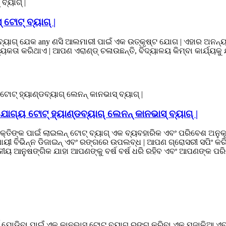
 ଟୋଟ୍ ବ୍ୟାଗ୍ |
 ବ୍ୟାଗ୍ ଯେକ any ଣସି ଆଲମାରୀ ପାଇଁ ଏକ ଉତ୍କୃଷ୍ଟ ଯୋଗ | ଏହାର ଅନନ୍ୟ ଡ
କତା କରିଥାଏ | ଆପଣ ଏରାଣ୍ଡ୍ ଚଳାଉଛନ୍ତି, ବିଦ୍ୟାଳୟ କିମ୍ବା କାର୍ଯ୍ୟକୁ ଯା
ୋଗ୍ୟ ଟୋଟ୍ ହ୍ୟାଣ୍ଡବ୍ୟାଗ୍ ଲେନନ୍ କାନଭାସ୍ ବ୍ୟାଗ୍ |
୍ୟକ୍ତିଙ୍କ ପାଇଁ ଲାଇଲନ୍ ଟୋଟ୍ ବ୍ୟାଗ୍ ଏକ ବ୍ୟବହାରିକ ଏବଂ ପରିବେଶ ଅନୁକୂ
ୁଯାୟୀ ବିଭିନ୍ନ ଡିଜାଇନ୍ ଏବଂ ରଙ୍ଗରେ ଉପଲବ୍ଧ | ଆପଣ ଗ୍ରୋସରୀ ସପିଂ କ
ୀୟ ଆନୁଷଙ୍ଗିକ ଯାହା ଆପଣଙ୍କୁ ବର୍ଷ ବର୍ଷ ଧରି ରହିବ ଏବଂ ଆପଣଙ୍କ ପରିବ
 ଯୋଡିବା ପାଇଁ ଏକ କାନଭାସ୍ ଟୋଟ୍ ବ୍ୟାଗ୍ ରଙ୍ଗ କରିବା ଏକ ମଜାଳିଆ ଏବଂ 