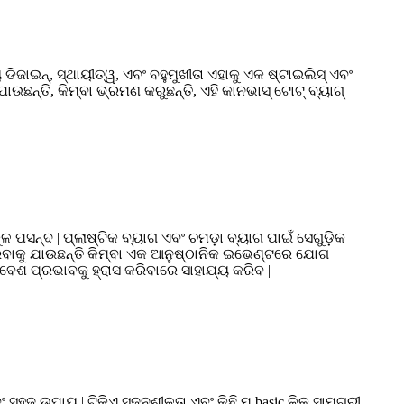
ିଜାଇନ୍, ସ୍ଥାୟୀତ୍ୱ, ଏବଂ ବହୁମୁଖୀତା ଏହାକୁ ଏକ ଷ୍ଟାଇଲିସ୍ ଏବଂ
ଉଛନ୍ତି, କିମ୍ବା ଭ୍ରମଣ କରୁଛନ୍ତି, ଏହି କାନଭାସ୍ ଟୋଟ୍ ବ୍ୟାଗ୍
ଳ ପସନ୍ଦ | ପ୍ଲାଷ୍ଟିକ ବ୍ୟାଗ ଏବଂ ଚମଡ଼ା ବ୍ୟାଗ ପାଇଁ ସେଗୁଡ଼ିକ
ରିବାକୁ ଯାଉଛନ୍ତି କିମ୍ବା ଏକ ଆନୁଷ୍ଠାନିକ ଇଭେଣ୍ଟରେ ଯୋଗ
େଶ ପ୍ରଭାବକୁ ହ୍ରାସ କରିବାରେ ସାହାଯ୍ୟ କରିବ |
ସହଜ ଉପାୟ | ଟିକିଏ ସୃଜନଶୀଳତା ଏବଂ କିଛି ମ basic ଳିକ ସାମଗ୍ରୀ