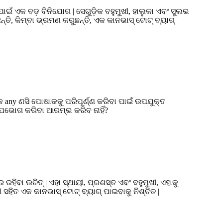
ାଇଁ ଏକ ବଡ଼ ବିନିଯୋଗ | ସେଗୁଡ଼ିକ ବହୁମୁଖୀ, ହାଲୁକା ଏବଂ ସୁଲଭ
ତି, କିମ୍ବା ଭ୍ରମଣ କରୁଛନ୍ତି, ଏକ କାନଭାସ୍ ଟୋଟ୍ ବ୍ୟାଗ୍
େକ any ଣସି ପୋଷାକକୁ ପରିପୂର୍ଣ୍ଣ କରିବା ପାଇଁ ଉପଯୁକ୍ତ
 ଉପଭୋଗ କରିବା ଆରମ୍ଭ କରିବ ନାହିଁ?
ିବା ଉଚିତ୍ | ଏହା ସ୍ଥାୟୀ, ପ୍ରଶସ୍ତ ଏବଂ ବହୁମୁଖୀ, ଏହାକୁ
ସହିତ ଏକ କାନଭାସ୍ ଟୋଟ୍ ବ୍ୟାଗ୍ ପାଇବାକୁ ନିଶ୍ଚିତ |