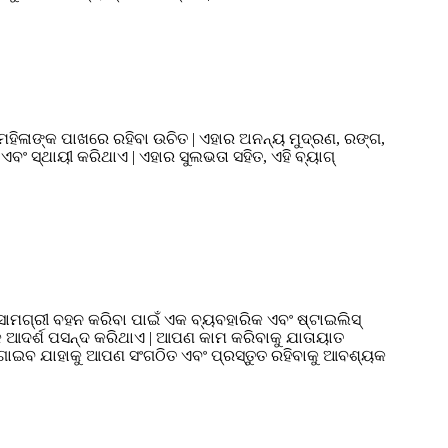
 ମହିଳାଙ୍କ ପାଖରେ ରହିବା ଉଚିତ | ଏହାର ଅନନ୍ୟ ମୁଦ୍ରଣ, ରଙ୍ଗ,
 ଏବଂ ସ୍ଥାୟୀ କରିଥାଏ | ଏହାର ସୁଲଭତା ସହିତ, ଏହି ବ୍ୟାଗ୍
ସାମଗ୍ରୀ ବହନ କରିବା ପାଇଁ ଏକ ବ୍ୟବହାରିକ ଏବଂ ଷ୍ଟାଇଲିସ୍
ଁ ଏକ ଆଦର୍ଶ ପସନ୍ଦ କରିଥାଏ | ଆପଣ କାମ କରିବାକୁ ଯାତାୟାତ
ା ଯୋଗାଇବ ଯାହାକୁ ଆପଣ ସଂଗଠିତ ଏବଂ ପ୍ରସ୍ତୁତ ରହିବାକୁ ଆବଶ୍ୟକ