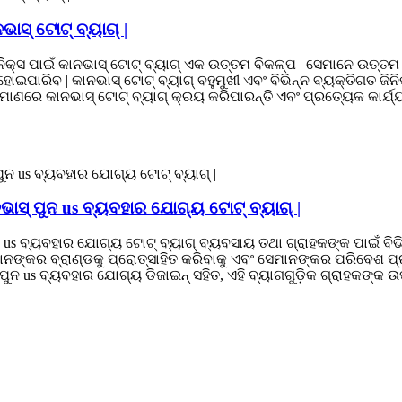
ଭାସ୍ ଟୋଟ୍ ବ୍ୟାଗ୍ |
କ୍ସ ପାଇଁ କାନଭାସ୍ ଟୋଟ୍ ବ୍ୟାଗ୍ ଏକ ଉତ୍ତମ ବିକଳ୍ପ | ସେମାନେ ଉତ୍ତମ
 ହୋଇପାରିବ | କାନଭାସ୍ ଟୋଟ୍ ବ୍ୟାଗ୍ ବହୁମୁଖୀ ଏବଂ ବିଭିନ୍ନ ବ୍ୟକ୍ତିଗତ 
ରେ କାନଭାସ୍ ଟୋଟ୍ ବ୍ୟାଗ୍ କ୍ରୟ କରିପାରନ୍ତି ଏବଂ ପ୍ରତ୍ୟେକ କାର୍ଯ୍ୟ
ାସ୍ ପୁନ us ବ୍ୟବହାର ଯୋଗ୍ୟ ଟୋଟ୍ ବ୍ୟାଗ୍ |
us ବ୍ୟବହାର ଯୋଗ୍ୟ ଟୋଟ୍ ବ୍ୟାଗ୍ ବ୍ୟବସାୟ ତଥା ଗ୍ରାହକଙ୍କ ପାଇଁ ବିଭି
ାନଙ୍କର ବ୍ରାଣ୍ଡକୁ ପ୍ରୋତ୍ସାହିତ କରିବାକୁ ଏବଂ ସେମାନଙ୍କର ପରିବେଶ ପ୍ରଭ
 ପୁନ us ବ୍ୟବହାର ଯୋଗ୍ୟ ଡିଜାଇନ୍ ସହିତ, ଏହି ବ୍ୟାଗଗୁଡ଼ିକ ଗ୍ରାହକଙ୍