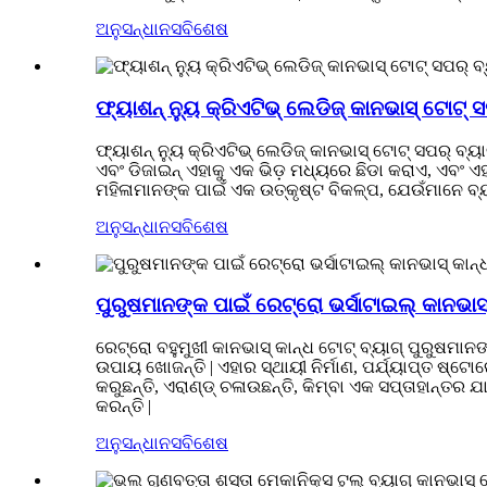
ଅନୁସନ୍ଧାନ
ସବିଶେଷ
ଫ୍ୟାଶନ୍ ନ୍ୟୁ କ୍ରିଏଟିଭ୍ ଲେଡିଜ୍ କାନଭାସ୍ ଟୋଟ୍ ସପ
ଫ୍ୟାଶନ୍ ନ୍ୟୁ କ୍ରିଏଟିଭ୍ ଲେଡିଜ୍ କାନଭାସ୍ ଟୋଟ୍ ସପର୍ ବ
ଏବଂ ଡିଜାଇନ୍ ଏହାକୁ ଏକ ଭିଡ଼ ମଧ୍ୟରେ ଛିଡା କରାଏ, ଏବଂ ଏହାର
ମହିଳାମାନଙ୍କ ପାଇଁ ଏକ ଉତ୍କୃଷ୍ଟ ବିକଳ୍ପ, ଯେଉଁମାନେ ବ୍ୟାଙ
ଅନୁସନ୍ଧାନ
ସବିଶେଷ
ପୁରୁଷମାନଙ୍କ ପାଇଁ ରେଟ୍ରୋ ଭର୍ସାଟାଇଲ୍ କାନଭାସ୍ 
ରେଟ୍ରୋ ବହୁମୁଖୀ କାନଭାସ୍ କାନ୍ଧ ଟୋଟ୍ ବ୍ୟାଗ୍ ପୁରୁଷମା
ଉପାୟ ଖୋଜନ୍ତି | ଏହାର ସ୍ଥାୟୀ ନିର୍ମାଣ, ପର୍ଯ୍ୟାପ୍ତ ଷ୍ଟ
କରୁଛନ୍ତି, ଏରାଣ୍ଡ୍ ଚଳାଉଛନ୍ତି, କିମ୍ବା ଏକ ସପ୍ତାହାନ୍ତ
କରନ୍ତି |
ଅନୁସନ୍ଧାନ
ସବିଶେଷ