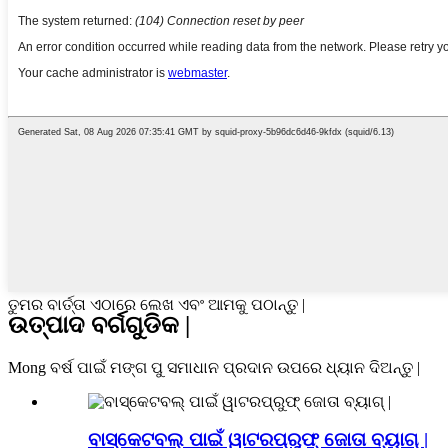
ତୁମର ବାର୍ତ୍ତା ଏଠାରେ ଲେଖ ଏବଂ ଆମକୁ ପଠାନ୍ତୁ |
ଉତ୍ପାଦ ବର୍ଗଗୁଡିକ |
Mong ବର୍ଷ ପାଇଁ ମଙ୍ଗ ପୁ ସମାଧାନ ପ୍ରଦାନ ଉପରେ ଧ୍ୟାନ ଦିଅନ୍ତୁ |
ବାସ୍କେଟବଲ୍ ପାଇଁ ୱାଟରପ୍ରୁଫ୍ ଜୋତା ବ୍ୟାଗ୍ |