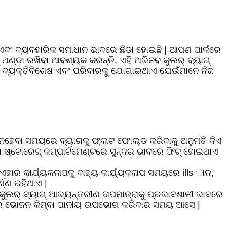
 ଏବଂ ବ୍ୟବହାରିକ ସମାଧାନ ଭାବରେ ଛିଡା ହୋଇଛି | ଆପଣ ପାର୍କରେ
ୁ ଥଣ୍ଡା ରଖିବା ଆବଶ୍ୟକ କରନ୍ତି, ଏହି ଅଭିନବ କୁଲର୍ ବ୍ୟାଗ୍
 ଏହା ବ୍ୟକ୍ତିବିଶେଷ ଏବଂ ପରିବାରକୁ ଯୋଗାଇଥାଏ ଯେଉଁମାନେ ନିଜ
ାର ନହେବା ସମୟରେ ବ୍ୟାଗକୁ ଫ୍ଲାଟ ଫୋଲ୍ଡ କରିବାକୁ ଅନୁମତି ଦିଏ
ମ୍ବା ଷ୍ଟୋରେଜ୍ କମ୍ପାର୍ଟମେଣ୍ଟରେ ସୁନ୍ଦର ଭାବରେ ଫିଟ୍ ହୋଇଥାଏ
 ଏହାର କାର୍ଯ୍ୟକଳାପକୁ ବାହ୍ୟ କାର୍ଯ୍ୟକଳାପ ସମୟରେ ills ାଳ,
ଣ୍ଣ ରହିଥାଏ |
କୁଲର୍ ବ୍ୟାଗ୍ ଆଭ୍ୟନ୍ତରୀଣ ତାପମାତ୍ରାକୁ ପ୍ରଭାବଶାଳୀ ଭାବରେ
 ତୁମର ଭୋଜନ କିମ୍ବା ପାନୀୟ ଉପଭୋଗ କରିବାର ସମୟ ଆସେ |