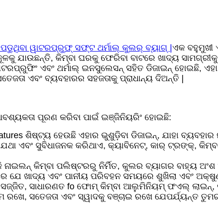
଼ି ପଡୁଥିବା ୱାଟରପ୍ରୁଫ୍ ସଫ୍ଟ ଥର୍ମାଲ୍ କୁଲର୍ ବ୍ୟାଗ୍ |
ଏକ ବହୁମୁଖୀ
କୂଳକୁ ଯାଉଛନ୍ତି, କିମ୍ବା ଘରକୁ ଫେରିବା ବାଟରେ ଖାଦ୍ୟ ସାମଗ୍ରୀକ
, ୱାଟରପ୍ରୁଫିଂ ଏବଂ ଥର୍ମାଲ୍ ଇନସୁଲେସନ୍ ସହିତ ଡିଜାଇନ୍ ହୋଇଛି,
େ ସତେଜତା ଏବଂ ବ୍ୟବହାରର ସହଜତାକୁ ପ୍ରାଧାନ୍ୟ ଦିଅନ୍ତି |
ନ ଆବଶ୍ୟକତା ପୂରଣ କରିବା ପାଇଁ ଇଞ୍ଜିନିୟରିଂ ହୋଇଛି:
ures ଶିଷ୍ଟ୍ୟ ହେଉଛି ଏହାର ଭୁଶୁଡ଼ିବା ଡିଜାଇନ୍, ଯାହା ବ୍ୟବହ
 ଅଯଥା ଏବଂ ସୁବିଧାଜନକ କରିଥାଏ, କ୍ୟାବିନେଟ୍, କାର୍ ଟ୍ରଙ୍କ୍, କି
 ନାଇଲନ୍ କିମ୍ବା ପଲିଷ୍ଟରରୁ ନିର୍ମିତ, କୁଲର ବ୍ୟାଗର ବାହ୍ୟ ଅଂଶ
ିତ କରେ ଯେ ଖାଦ୍ୟ ଏବଂ ପାନୀୟ ପରିବହନ ସମୟରେ ଶୁଖିଲା ଏବଂ ଅକ୍ଷୁର୍
ଜ୍ଜିତ, ସାଧାରଣତ fo ଫୋମ୍ କିମ୍ବା ଆଲୁମିନିୟମ୍ ଫଏଲ୍ ଲାଇନ୍, 
ଉଷ୍ମ ରଖେ, ସତେଜତା ଏବଂ ସ୍ୱାଦକୁ ବଞ୍ଚାଇ ରଖେ ଯେପର୍ଯ୍ୟନ୍ତ