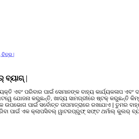
 ବ୍ୟାଗ୍ |
୍ୟକ୍ତି ଏବଂ ପରିବାର ପାଇଁ ସେମାନଙ୍କ ବାହ୍ୟ କାର୍ଯ୍ୟକଳାପ ଏବଂ ଦ d
ଟୱେ ଯୋଜନା କରୁଛନ୍ତି, ଖାଦ୍ୟ ସାମଗ୍ରୀରେ ଷ୍ଟକ୍ କରୁଛନ୍ତି କି
କ ଉପଭୋଗ ପାଇଁ ସର୍ବୋଚ୍ଚ ତାପମାତ୍ରାରେ ରଖାଯାଏ | ତୁମର ବାହ୍ୟ
ରିବା ପାଇଁ ଏକ କ୍ଲାପସିବଲ୍ ୱାଟରପ୍ରୁଫ୍ ସଫ୍ଟ ଥର୍ମାଲ୍ କୁଲର୍ 