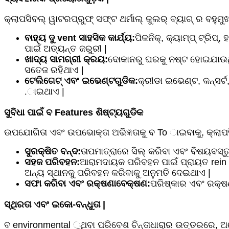
କ୍ଲାପସିବଲ୍ ୱାଟରପ୍ରୁଫ୍ ସଫ୍ଟ ଥର୍ମାଲ୍ କୁଲର୍ ବ୍ୟାଗ୍ ର ବହୁମୁ
ବାହ୍ୟ ଦୁ vent ସାହସିକ କାର୍ଯ୍ୟ:
ପିକନିକ୍, କ୍ୟାମ୍ପ୍ ଟ୍ରି
ପାଇଁ ଅତ୍ୟନ୍ତ ଜରୁରୀ |
ଖାଦ୍ୟ ସାମଗ୍ରୀ କ୍ରୟ:
ଦୋକାନରୁ ଘରକୁ ନଷ୍ଟ ହୋଇଯାଉଥିବ
ସତେଜ ରହିଥାଏ |
ଟେଲିଗେଟ୍ ଏବଂ ଇଭେଣ୍ଟଗୁଡିକ:
କ୍ରୀଡା ଇଭେଣ୍ଟ, କନ୍ସର୍ଟ
.ାଇଥାଏ |
ସୁବିଧା ପାଇଁ ବ Features ଶିଷ୍ଟ୍ୟଗୁଡିକ
ଉପଯୋଗିତା ଏବଂ ଉପଭୋକ୍ତା ଅଭିଜ୍ଞତାକୁ ବ To ାଇବାକୁ, କ୍ଲାପସି
ସୁରକ୍ଷିତ ବନ୍ଦ:
ତାପମାତ୍ରାରେ ସିଲ୍ କରିବା ଏବଂ ବିଷୟବସ୍ତୁ ଛ
ସହଜ ପରିବହନ:
ଆରାମଦାୟକ ପରିବହନ ପାଇଁ ପ୍ରାୟତ rein ସଶ
ଅନ୍ୟ ସ୍ଥାନକୁ ପରିବହନ କରିବାକୁ ଅନୁମତି ଦେଇଥାଏ |
ସଫା କରିବା ଏବଂ ରକ୍ଷଣାବେକ୍ଷଣ:
ପରିଷ୍କାର ଏବଂ ରକ୍ଷଣା
ସ୍ଥିରତା ଏବଂ ଇକୋ-ବନ୍ଧୁତା |
ବ environmental ୁଥିବା ପରିବେଶ ଚିନ୍ତାଧାରାର ଉତ୍ତରରେ, ଅନେକ