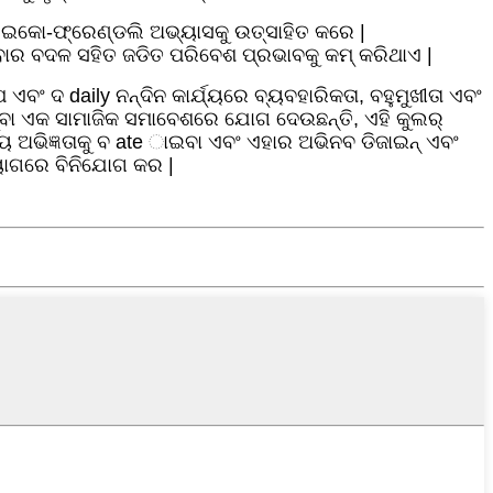
 ଇକୋ-ଫ୍ରେଣ୍ଡଲି ଅଭ୍ୟାସକୁ ଉତ୍ସାହିତ କରେ |
ରମ୍ବାର ବଦଳ ସହିତ ଜଡିତ ପରିବେଶ ପ୍ରଭାବକୁ କମ୍ କରିଥାଏ |
ଏବଂ ଦ daily ନନ୍ଦିନ କାର୍ଯ୍ୟରେ ବ୍ୟବହାରିକତା, ବହୁମୁଖୀତା ଏବଂ
ମ୍ବା ଏକ ସାମାଜିକ ସମାବେଶରେ ଯୋଗ ଦେଉଛନ୍ତି, ଏହି କୁଲର୍
 ଅଭିଜ୍ଞତାକୁ ବ ate ାଇବା ଏବଂ ଏହାର ଅଭିନବ ଡିଜାଇନ୍ ଏବଂ
ବ୍ୟାଗରେ ବିନିଯୋଗ କର |