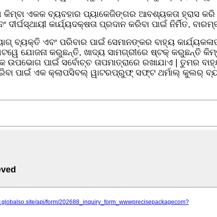
କିମ୍ବା ଏକକ ବ୍ୟବହାର ପ୍ୟାକେଜିଙ୍ଗର ଆବଶ୍ୟକତା ହ୍ରାସ କରି
 ଦୀର୍ଘସ୍ଥାୟୀ କାର୍ଯ୍ୟଦକ୍ଷତା ପ୍ରଦାନ କରିବା ପାଇଁ ନିର୍ମିତ, ବା
ାଗ୍ ବ୍ୟକ୍ତି ଏବଂ ପରିବାର ପାଇଁ ସେମାନଙ୍କର ବାହ୍ୟ କାର୍ଯ୍ୟକଳାପ 
ଟୱେ ଯୋଜନା କରୁଛନ୍ତି, ଖାଦ୍ୟ ସାମଗ୍ରୀରେ ଷ୍ଟକ୍ କରୁଛନ୍ତି କି
କ ଉପଭୋଗ ପାଇଁ ସର୍ବୋଚ୍ଚ ତାପମାତ୍ରାରେ ରଖାଯାଏ | ତୁମର ବାହ୍ୟ
ରିବା ପାଇଁ ଏକ କ୍ଲାପସିବଲ୍ ୱାଟରପ୍ରୁଫ୍ ସଫ୍ଟ ଥର୍ମାଲ୍ କୁଲର୍ 