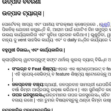
ଉତ୍ପାଦ ବିବରଣୀ
ଉତ୍ପାଦ ଟ୍ୟାଗ୍ସ |
ପୋର୍ଟେବଲ୍ ଖାଦ୍ୟ ଏବଂ ପାନୀୟ ସଂରକ୍ଷଣ କ୍ଷେତ୍ରରେ ,।
ଭୁଶୁଡ
ପିକନିକ୍ ଯୋଜନା କରୁଛନ୍ତି କି, ଆରାମ ପାଇଁ ଗୋଟିଏ ଦିନ ସମୁଦ୍ର 
ଉଭୟ କାର୍ଯ୍ୟକାରିତା ଏବଂ ସୁବିଧା ପ୍ରଦାନ କରିଥାଏ | ଭୁଶୁଡ଼ିବା
ବାହ୍ୟ ଦୁ vent ସାହସିକ କାର୍ଯ୍ୟ ଏବଂ ଦ daily ନନ୍ଦିନ କାର୍ଯ୍ୟର
ବହୁମୁଖୀ ଡିଜାଇନ୍ ଏବଂ କାର୍ଯ୍ୟକାରିତା |
କ୍ଲାପ୍ସିବଲ୍ ୱାଟରପ୍ରୁଫ୍ ସଫ୍ଟ ଥର୍ମାଲ୍ କୁଲର୍ ବ୍ୟାଗ୍ ବିଭିନ୍
ସଂଲଗ୍ନ ବ Feat ଶିଷ୍ଟ୍ୟ:
ଏହାର ଏକ ଷ୍ଟାଣ୍ଡଆଉଟ୍ ବ feat
| ଏହି ସ୍ପେସ୍-ସେଭିଙ୍ଗ୍ ବ feature ଶିଷ୍ଟ୍ୟ ଷ୍ଟୋରେଜ୍କୁ
|
ଜଳପ୍ରବାହ ବାହ୍ୟ:
ସ୍ଥାୟୀ, ଜଳପ୍ରବାହ ସାମଗ୍ରୀ ଯେପରିକି
ବର୍ଷା କିମ୍ବା ଆର୍ଦ୍ରତାରୁ ରକ୍ଷା କରିଥାଏ | ଏହା ସୁନିଶ୍ଚ
ତାପଜ ଇନସୁଲେସନ୍:
ଉଚ୍ଚମାନର ତାପଜ ଇନସୁଲେସନ୍ ସହିତ ସ
ବଜାୟ ରଖେ | ଏହା ତୁମର ବିଷୟବସ୍ତୁକୁ ଥଣ୍ଡା କିମ୍ବା 
ବ୍ୟବହାରିକ ପ୍ରୟୋଗଗୁଡ଼ିକ |