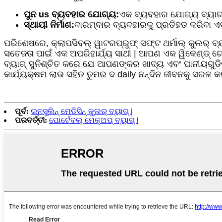
ପୁନ us ବ୍ୟବହାର ଯୋଗ୍ୟ:
ଏକ ବ୍ୟବହାର ଯୋଗ୍ୟ ବ୍ୟାଗ 
ସ୍ଥାୟୀ ନିର୍ମାଣ:
ବାରମ୍ବାର ବ୍ୟବହାରକୁ ପ୍ରତିହତ କରିବା ଏବଂ
ପରିଶେଷରେ, କ୍ଲାପସିବଲ୍ ୱାଟରପ୍ରୁଫ୍ ସଫ୍ଟ ଥର୍ମାଲ୍ କୁଲର୍ ବ୍ୟ
ସତେଜତା ପାଇଁ ଏକ ଅପରିହାର୍ଯ୍ୟ ସାଥୀ | ଆପଣ ଏକ ୱିକେଣ୍ଡ୍ ଗେ
ବ୍ୟାଗ୍ ସୁନିଶ୍ଚିତ କରେ ଯେ ଆପଣଙ୍କର ଖାଦ୍ୟ ଏବଂ ପାନୀୟଗୁଡି
କାର୍ଯ୍ୟକ୍ଷମ ଲାଭ ସହିତ ତୁମର ଦ daily ନନ୍ଦିନ ଜୀବନକୁ ସରଳ କ
ପୂର୍ବ:
ଇନସୁଲିନ୍ ମେଡିସିନ୍ କୁଲର୍ ବ୍ୟାଗ୍ |
ପରବର୍ତ୍ତୀ:
ପୋର୍ଟେବଲ୍ ମେକ୍ଅପ୍ ବ୍ୟାଗ୍ |