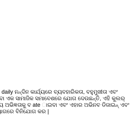
aily ନନ୍ଦିନ କାର୍ଯ୍ୟରେ ବ୍ୟବହାରିକତା, ବହୁମୁଖୀତା ଏବଂ
ମ୍ବା ଏକ ସାମାଜିକ ସମାବେଶରେ ଯୋଗ ଦେଉଛନ୍ତି, ଏହି କୁଲର୍
 ଅଭିଜ୍ଞତାକୁ ବ ate ାଇବା ଏବଂ ଏହାର ଅଭିନବ ଡିଜାଇନ୍ ଏବଂ
ବ୍ୟାଗରେ ବିନିଯୋଗ କର |