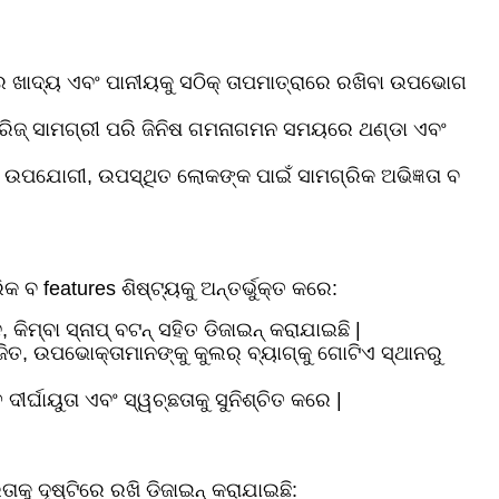
ଠାରେ ଖାଦ୍ୟ ଏବଂ ପାନୀୟକୁ ସଠିକ୍ ତାପମାତ୍ରାରେ ରଖିବା ଉପଭୋଗ
୍ରିଜ୍ ସାମଗ୍ରୀ ପରି ଜିନିଷ ଗମନାଗମନ ସମୟରେ ଥଣ୍ଡା ଏବଂ
ପାଇଁ ଉପଯୋଗୀ, ଉପସ୍ଥିତ ଲୋକଙ୍କ ପାଇଁ ସାମଗ୍ରିକ ଅଭିଜ୍ଞତା ବ
 ବ features ଶିଷ୍ଟ୍ୟକୁ ଅନ୍ତର୍ଭୁକ୍ତ କରେ:
 କିମ୍ବା ସ୍ନାପ୍ ବଟନ୍ ସହିତ ଡିଜାଇନ୍ କରାଯାଇଛି |
ଜିତ, ଉପଭୋକ୍ତାମାନଙ୍କୁ କୁଲର୍ ବ୍ୟାଗ୍କୁ ଗୋଟିଏ ସ୍ଥାନରୁ
ୀର୍ଘାୟୁତା ଏବଂ ସ୍ୱଚ୍ଛତାକୁ ସୁନିଶ୍ଚିତ କରେ |
ାକୁ ଦୃଷ୍ଟିରେ ରଖି ଡିଜାଇନ୍ କରାଯାଇଛି: