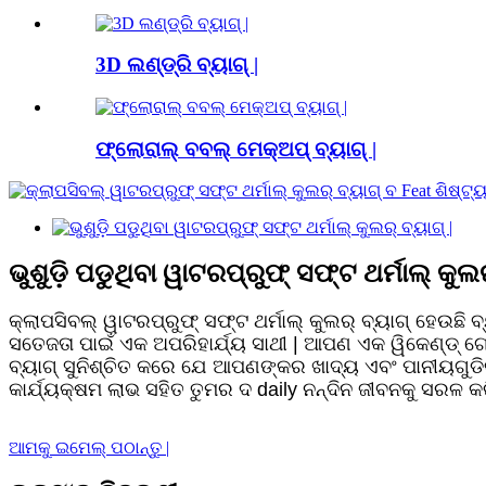
3D ଲଣ୍ଡ୍ରି ବ୍ୟାଗ୍ |
ଫ୍ଲୋରାଲ୍ ବବଲ୍ ମେକ୍ଅପ୍ ବ୍ୟାଗ୍ |
ଭୁଶୁଡ଼ି ପଡୁଥିବା ୱାଟରପ୍ରୁଫ୍ ସଫ୍ଟ ଥର୍ମାଲ୍ କୁଲର୍
କ୍ଲାପସିବଲ୍ ୱାଟରପ୍ରୁଫ୍ ସଫ୍ଟ ଥର୍ମାଲ୍ କୁଲର୍ ବ୍ୟାଗ୍ ହେଉଛି ବ
ସତେଜତା ପାଇଁ ଏକ ଅପରିହାର୍ଯ୍ୟ ସାଥୀ | ଆପଣ ଏକ ୱିକେଣ୍ଡ୍ ଗେ
ବ୍ୟାଗ୍ ସୁନିଶ୍ଚିତ କରେ ଯେ ଆପଣଙ୍କର ଖାଦ୍ୟ ଏବଂ ପାନୀୟଗୁଡି
କାର୍ଯ୍ୟକ୍ଷମ ଲାଭ ସହିତ ତୁମର ଦ daily ନନ୍ଦିନ ଜୀବନକୁ ସରଳ କ
ଆମକୁ ଇମେଲ୍ ପଠାନ୍ତୁ |