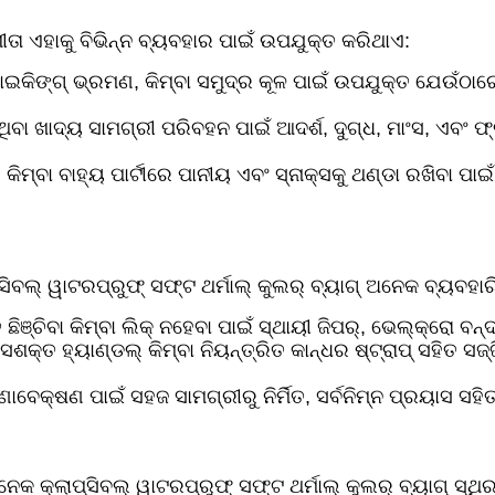
ଖୀତା ଏହାକୁ ବିଭିନ୍ନ ବ୍ୟବହାର ପାଇଁ ଉପଯୁକ୍ତ କରିଥାଏ:
ପ୍, ହାଇକିଙ୍ଗ୍ ଭ୍ରମଣ, କିମ୍ବା ସମୁଦ୍ର କୂଳ ପାଇଁ ଉପଯୁକ୍ତ ଯେଉଁ
ା ଖାଦ୍ୟ ସାମଗ୍ରୀ ପରିବହନ ପାଇଁ ଆଦର୍ଶ, ଦୁଗ୍ଧ, ମାଂସ, ଏବଂ ଫ
, କିମ୍ବା ବାହ୍ୟ ପାର୍ଟୀରେ ପାନୀୟ ଏବଂ ସ୍ନାକ୍ସକୁ ଥଣ୍ଡା ରଖିବା 
ବଲ୍ ୱାଟରପ୍ରୁଫ୍ ସଫ୍ଟ ଥର୍ମାଲ୍ କୁଲର୍ ବ୍ୟାଗ୍ ଅନେକ ବ୍ୟବହାରିକ
ିଞ୍ଚିବା କିମ୍ବା ଲିକ୍ ନହେବା ପାଇଁ ସ୍ଥାୟୀ ଜିପର୍, ଭେଲ୍କ୍ରୋ ବନ୍ଦ,
କ୍ତ ହ୍ୟାଣ୍ଡଲ୍ କିମ୍ବା ନିୟନ୍ତ୍ରିତ କାନ୍ଧର ଷ୍ଟ୍ରାପ୍ ସହିତ ସଜ୍
ବେକ୍ଷଣ ପାଇଁ ସହଜ ସାମଗ୍ରୀରୁ ନିର୍ମିତ, ସର୍ବନିମ୍ନ ପ୍ରୟାସ ସହିତ ଦ
 କ୍ଲାପ୍ସିବଲ୍ ୱାଟରପ୍ରୁଫ୍ ସଫ୍ଟ ଥର୍ମାଲ୍ କୁଲର୍ ବ୍ୟାଗ୍ ସ୍ଥିରତ