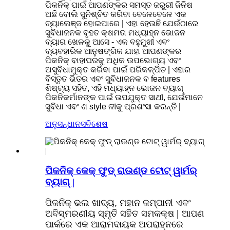
ପିକନିକ୍ ପାଇଁ ଆପଣଙ୍କର ସମସ୍ତ ଜରୁରୀ ଜିନିଷ
ଅଛି ବୋଲି ସୁନିଶ୍ଚିତ କରିବା ବେଳେବେଳେ ଏକ
ଚ୍ୟାଲେଞ୍ଜ ହୋଇପାରେ | ଏହା ହେଉଛି ଯେଉଁଠାରେ
ସୁବିଧାଜନକ ବୃହତ କ୍ଷମତା ମଧ୍ୟାହ୍ନ ଭୋଜନ
ବ୍ୟାଗ ଖେଳକୁ ଆସେ - ଏକ ବହୁମୁଖୀ ଏବଂ
ବ୍ୟବହାରିକ ଆନୁଷଙ୍ଗିକ ଯାହା ଆପଣଙ୍କର
ପିକନିକ୍ ବାହାଘରକୁ ଅଧିକ ଉପଭୋଗ୍ୟ ଏବଂ
ଅସୁବିଧାମୁକ୍ତ କରିବା ପାଇଁ ପରିକଳ୍ପିତ | ଏହାର
ବିସ୍ତୃତ ଭିତର ଏବଂ ସୁବିଧାଜନକ ବ features
ଶିଷ୍ଟ୍ୟ ସହିତ, ଏହି ମଧ୍ୟାହ୍ନ ଭୋଜନ ବ୍ୟାଗ୍
ପିକନିକର୍ମାନଙ୍କ ପାଇଁ ଉପଯୁକ୍ତ ସାଥୀ, ଯେଉଁମାନେ
ସୁବିଧା ଏବଂ ଶ style ଳୀକୁ ପ୍ରଶଂସା କରନ୍ତି |
ଅନୁସନ୍ଧାନ
ସବିଶେଷ
ପିକନିକ୍ କେକ୍ ଫୁଡ୍ ରାଉଣ୍ଡ ଟୋଟ୍ ୱାର୍ମର୍
ବ୍ୟାଗ୍ |
ପିକନିକ୍ ଭଲ ଖାଦ୍ୟ, ମହାନ କମ୍ପାନୀ ଏବଂ
ଅବିସ୍ମରଣୀୟ ସ୍ମୃତି ସହିତ ସମକକ୍ଷ | ଆପଣ
ପାର୍କରେ ଏକ ଆରାମଦାୟକ ଅପରାହ୍ନରେ