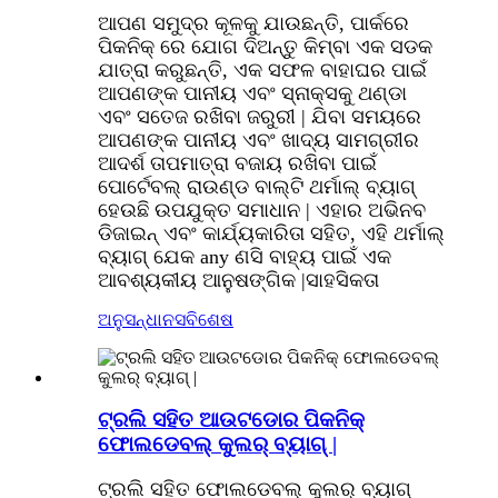
ଆପଣ ସମୁଦ୍ର କୂଳକୁ ଯାଉଛନ୍ତି, ପାର୍କରେ
ପିକନିକ୍ ରେ ଯୋଗ ଦିଅନ୍ତୁ କିମ୍ବା ଏକ ସଡକ
ଯାତ୍ରା କରୁଛନ୍ତି, ଏକ ସଫଳ ବାହାଘର ପାଇଁ
ଆପଣଙ୍କ ପାନୀୟ ଏବଂ ସ୍ନାକ୍ସକୁ ଥଣ୍ଡା
ଏବଂ ସତେଜ ରଖିବା ଜରୁରୀ | ଯିବା ସମୟରେ
ଆପଣଙ୍କ ପାନୀୟ ଏବଂ ଖାଦ୍ୟ ସାମଗ୍ରୀର
ଆଦର୍ଶ ତାପମାତ୍ରା ବଜାୟ ରଖିବା ପାଇଁ
ପୋର୍ଟେବଲ୍ ରାଉଣ୍ଡ ବାଲ୍ଟି ଥର୍ମାଲ୍ ବ୍ୟାଗ୍
ହେଉଛି ଉପଯୁକ୍ତ ସମାଧାନ | ଏହାର ଅଭିନବ
ଡିଜାଇନ୍ ଏବଂ କାର୍ଯ୍ୟକାରିତା ସହିତ, ଏହି ଥର୍ମାଲ୍
ବ୍ୟାଗ୍ ଯେକ any ଣସି ବାହ୍ୟ ପାଇଁ ଏକ
ଆବଶ୍ୟକୀୟ ଆନୁଷଙ୍ଗିକ |
ସାହସିକତା
ଅନୁସନ୍ଧାନ
ସବିଶେଷ
ଟ୍ରଲି ସହିତ ଆଉଟଡୋର ​​ପିକନିକ୍
ଫୋଲଡେବଲ୍ କୁଲର୍ ବ୍ୟାଗ୍ |
ଟ୍ରଲି ସହିତ ଫୋଲଡେବଲ୍ କୁଲର୍ ବ୍ୟାଗ୍