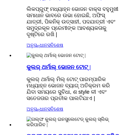
ଲିକପ୍ରୁଫ୍ ମଧ୍ୟାହ୍ନ ଭୋଜନ ବାକ୍ସ ବହୁମୁଖୀ
ସମାଧାନ ଭାବରେ ଉଭା ହୋଇଛି, ଅଫିସ୍
ଯାତ୍ରୀ, ପିକନିକ୍ ଉତ୍ସାହୀ, ପଦଯାତ୍ରୀ ଏବଂ
ସମୁଦ୍ରକୂଳ ପ୍ରେମୀଙ୍କ ଆବଶ୍ୟକତାକୁ
ଦୃଷ୍ଟିରେ ରଖି |
ଅନୁସନ୍ଧାନ
ସବିଶେଷ
କୁଲର୍ ଥର୍ମାଲ୍ ଭୋଜନ ଟୋଟ୍ |
କୁଲର୍ ଥର୍ମାଲ୍ ମିଲ୍ ଟୋଟ୍ ପାରମ୍ପାରିକ
ମଧ୍ୟାହ୍ନ ଭୋଜନ ବ୍ୟାଗ୍ ଅତିକ୍ରମ କରି
ଯିବା ସମୟରେ ସୁବିଧା, ଶ style ଳୀ ଏବଂ
ସତେଜତାର ପ୍ରତୀକ ପାଲଟିଯାଏ |
ଅନୁସନ୍ଧାନ
ସବିଶେଷ