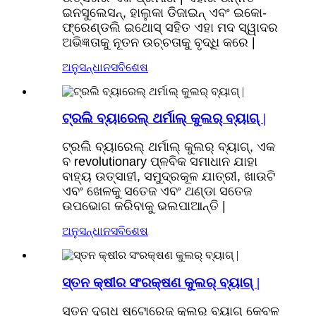
ଇନସୁଲେସନ୍, ହାଲୁକା ଡିଜାଇନ୍ ଏବଂ ଇକୋ-
ଫ୍ରେଣ୍ଡଲି ଇଥୋସ୍ ସହିତ ଏହା ମଦ ସ୍ୱାଦର
ଅଭିଜ୍ଞତାକୁ ନୂତନ ଉଚ୍ଚତାକୁ ବୃଦ୍ଧି କରେ |
ଅନୁସନ୍ଧାନ
ସବିଶେଷ
ଟ୍ରଲି ବ୍ୟାରେଲ୍ ଥର୍ମାଲ୍ କୁଲର୍ ବ୍ୟାଗ୍ |
ଟ୍ରଲି ବ୍ୟାରେଲ୍ ଥର୍ମାଲ୍ କୁଲର୍ ବ୍ୟାଗ୍, ଏକ
ବ revolutionary ପ୍ଳବିକ ସମାଧାନ ଯାହା
ବାହ୍ୟ ଉତ୍ସାହୀ, ସମୁଦ୍ରକୂଳ ଯାତ୍ରୀ, ଖାଉଟି
ଏବଂ ଖେଳକୁ ସତେଜ ଏବଂ ଥଣ୍ଡା ସତେଜ
ଉପଭୋଗ କରିବାକୁ ଭଲପାଆନ୍ତି |
ଅନୁସନ୍ଧାନ
ସବିଶେଷ
ସ୍ତନ କ୍ଷୀର ସଂରକ୍ଷଣ କୁଲର୍ ବ୍ୟାଗ୍ |
ସ୍ତନ ଦୁଗ୍ଧ ଷ୍ଟୋରେଜ୍ କୁଲର୍ ବ୍ୟାଗ୍ କେବଳ