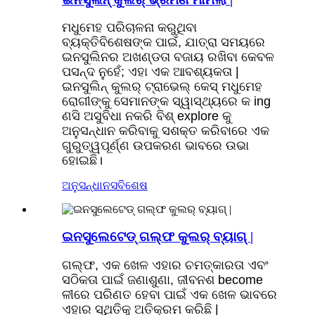
ମଧୁମେହ ପରିଚାଳନା କରୁଥିବା
ବ୍ୟକ୍ତିବିଶେଷଙ୍କ ପାଇଁ, ଯାତ୍ରା ସମୟରେ
ଇନସୁଲିନର ଅଖଣ୍ଡତା ବଜାୟ ରଖିବା କେବଳ
ପସନ୍ଦ ନୁହେଁ; ଏହା ଏକ ଆବଶ୍ୟକତା |
ଇନସୁଲିନ୍ କୁଲର୍ ଟ୍ରାଭେଲ୍ କେସ୍ ମଧୁମେହ
ରୋଗୀଙ୍କୁ ସେମାନଙ୍କ ସ୍ୱାସ୍ଥ୍ୟରେ କ ing
ଣସି ଅସୁବିଧା ନକରି ବିଶ୍ explore କୁ
ଅନୁସନ୍ଧାନ କରିବାକୁ ସଶକ୍ତ କରିବାରେ ଏକ
ଗୁରୁତ୍ୱପୂର୍ଣ୍ଣ ଉପକରଣ ଭାବରେ ଉଭା
ହୋଇଛି।
ଅନୁସନ୍ଧାନ
ସବିଶେଷ
ଇନସୁଲେଟେଡ୍ ଗଲ୍ଫ କୁଲର୍ ବ୍ୟାଗ୍ |
ଗଲ୍ଫ, ଏକ ଖେଳ ଏହାର ଚମତ୍କାରତା ଏବଂ
ସଠିକତା ପାଇଁ ଜଣାଶୁଣା, ଜୀବନଶ become
ଳୀରେ ପରିଣତ ହେବା ପାଇଁ ଏକ ଖେଳ ଭାବରେ
ଏହାର ସ୍ଥିତିକୁ ଅତିକ୍ରମ କରିଛି |