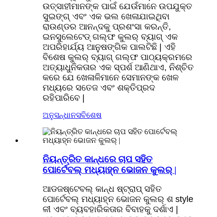
ଉତ୍ସାହୀମାନଙ୍କ ପାଇଁ ଯେଉଁମାନେ ଉପଯୁକ୍ତ
ସୁଇଙ୍ଗ୍ ଏବଂ ଏକ ଭଲ ଖେଳାଯାଇଥିବା
ରାଉଣ୍ଡର ଆନନ୍ଦକୁ ପ୍ରଶଂସା କରନ୍ତି,
ଇନସୁଲେଟେଡ୍ ଗଲ୍ଫ କୁଲର୍ ବ୍ୟାଗ୍ ଏକ
ଅପରିହାର୍ଯ୍ୟ ଆନୁଷଙ୍ଗିକ ପାଲଟିଛି | ଏହି
ବିଶେଷ କୁଲର୍ ବ୍ୟାଗ୍ ଗଲ୍ଫ ପାଠ୍ୟକ୍ରମରେ
ଅତ୍ୟାଧୁନିକତାର ଏକ ସ୍ପର୍ଶ ଆଣିଥାଏ, ନିଶ୍ଚିତ
କରେ ଯେ ଖେଳାଳିମାନେ ସେମାନଙ୍କ ଖେଳ
ମଧ୍ୟରେ ସତେଜ ଏବଂ ଶକ୍ତିପ୍ରଦ
ରହିପାରିବେ |
ଅନୁସନ୍ଧାନ
ସବିଶେଷ
ନିୟନ୍ତ୍ରିତ କାନ୍ଧରେ ଚାପ ସହିତ
ପୋର୍ଟେବଲ୍ ମଧ୍ୟାହ୍ନ ଭୋଜନ କୁଲର୍ |
ଆଡଜଷ୍ଟେବଲ୍ କାନ୍ଧ ଷ୍ଟ୍ରାପ୍ ସହିତ
ପୋର୍ଟେବଲ୍ ମଧ୍ୟାହ୍ନ ଭୋଜନ କୁଲର୍ ଶ style
ଳୀ ଏବଂ ବ୍ୟବହାରିକତାର ବିବାହକୁ ଦର୍ଶାଏ |