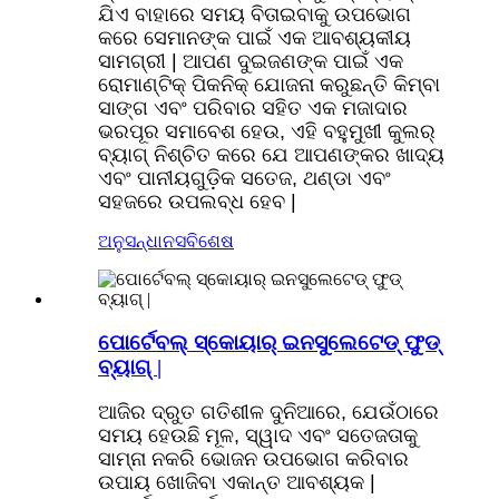
ଯିଏ ବାହାରେ ସମୟ ବିତାଇବାକୁ ଉପଭୋଗ
କରେ ସେମାନଙ୍କ ପାଇଁ ଏକ ଆବଶ୍ୟକୀୟ
ସାମଗ୍ରୀ | ଆପଣ ଦୁଇଜଣଙ୍କ ପାଇଁ ଏକ
ରୋମାଣ୍ଟିକ୍ ପିକନିକ୍ ଯୋଜନା କରୁଛନ୍ତି କିମ୍ବା
ସାଙ୍ଗ ଏବଂ ପରିବାର ସହିତ ଏକ ମଜାଦାର
ଭରପୂର ସମାବେଶ ହେଉ, ଏହି ବହୁମୁଖୀ କୁଲର୍
ବ୍ୟାଗ୍ ନିଶ୍ଚିତ କରେ ଯେ ଆପଣଙ୍କର ଖାଦ୍ୟ
ଏବଂ ପାନୀୟଗୁଡ଼ିକ ସତେଜ, ଥଣ୍ଡା ଏବଂ
ସହଜରେ ଉପଲବ୍ଧ ହେବ |
ଅନୁସନ୍ଧାନ
ସବିଶେଷ
ପୋର୍ଟେବଲ୍ ସ୍କୋୟାର୍ ଇନସୁଲେଟେଡ୍ ଫୁଡ୍
ବ୍ୟାଗ୍ |
ଆଜିର ଦ୍ରୁତ ଗତିଶୀଳ ଦୁନିଆରେ, ଯେଉଁଠାରେ
ସମୟ ହେଉଛି ମୂଳ, ସ୍ୱାଦ ଏବଂ ସତେଜତାକୁ
ସାମ୍ନା ନକରି ଭୋଜନ ଉପଭୋଗ କରିବାର
ଉପାୟ ଖୋଜିବା ଏକାନ୍ତ ଆବଶ୍ୟକ |