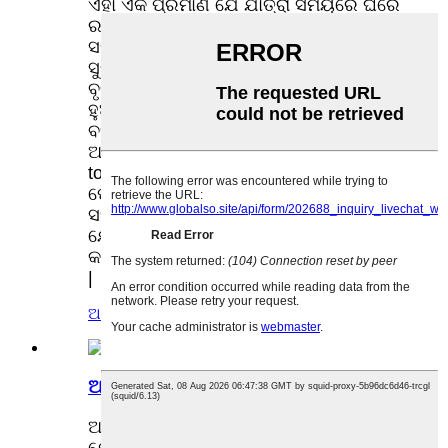
ଏହା ଏକ ପ୍ରମାଣ ଯେ ଯାତ୍ରା ସମୟରେ ଘରେ
ରନ୍ଧା ଖାଦ୍ୟ ଉପଭୋଗ କରିବା କେବଳ
ସମ୍ଭବ ନୁହେଁ ବରଂ ଷ୍ଟାଇଲିସ୍ ଏବଂ
ସୁବିଧାଜନକ ଅଟେ | ଆପଣ ଜଣେ ବ୍ୟସ୍ତ
ବୃତ୍ତିଗତ, ଛାତ୍ର, କିମ୍ବା ବାହ୍ୟ ଉତ୍ସାହୀ
ହୁଅନ୍ତୁ, ଏହି ମଧ୍ୟାହ୍ନ ଭୋଜନ କୁଲର ହେଉଛି
ବହୁମୁଖୀ ସାଥୀ ଯାହା ଆପଣଙ୍କର ଭୋଜନ
ଅଭିଜ୍ଞତାକୁ ବ ances ାଇଥାଏ | ଆପୋଷ ବୁ
to ାମଣା ପାଇଁ ବିଦାୟ ଦିଅନ୍ତୁ ଏବଂ
ପୋର୍ଟେବଲ୍ ମଧ୍ୟାହ୍ନ ଭୋଜନ କୁଲରର
ସହଜତା ଏବଂ ଚମତ୍କାରତାକୁ ଗ୍ରହଣ କରନ୍ତୁ -
ଯେଉଁଠାରେ ସତେଜତା ଫ୍ୟାଶନକୁ ପୂରଣ
କରେ, ଏବଂ ସୁବିଧା ଏକ ଜୀବନ ପଥ ହୋଇଯାଏ
|
ଅନୁସନ୍ଧାନ
ସବିଶେଷ
ଅଫିସ୍ ମଧ୍ୟାହ୍ନ ଭୋଜନ ଟୋଟ୍ ବ୍ୟାଗ୍ |
ଅଫିସ୍ ଜୀବନର ଗତିଶୀଳ ଦୁନିଆରେ,
ଯେଉଁଠାରେ ସମୟ ପ୍ରାୟତ ence ରହିଥାଏ, ଦ