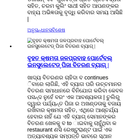
ସହିତ, ଚରମ କୁଲିଂ ସାଥୀ ସହିତ ଆପଣଙ୍କର
ବାହ୍ୟ ଅଭିଜ୍ଞତାକୁ ବୃଦ୍ଧି କରିବାର ସମୟ ଆସିଛି
|
ଅନୁସନ୍ଧାନ
ସବିଶେଷ
ବୃହତ କ୍ଷମତା ଜଳପ୍ରବାହ ପୋର୍ଟେବଲ୍
ଇନସୁଲେଟେଡ୍ ପିଜା ବିତରଣ ବ୍ୟାଗ୍ |
ଖାଦ୍ୟ ବିତରଣର ଚାହିଦା ବ continues
ିବାରେ ଲାଗିଛି, ଏହି ବ୍ୟାଗ ପରି ଉଚ୍ଚମାନର
ବିତରଣ ସମାଧାନରେ ବିନିଯୋଗ କରିବା କେବଳ
ପସନ୍ଦ ନୁହେଁ ବରଂ ଏକ ଆବଶ୍ୟକତା | ଚୁଲିରୁ
ଦ୍ୱାର ପର୍ଯ୍ୟନ୍ତ ପିଜା ର ଅଖଣ୍ଡତାକୁ ବଜାୟ
ରଖିବାର କ୍ଷମତା ସହିତ, ଏଥିରେ ଆଶ୍ଚର୍ଯ୍ୟ
ହେବାର ନାହିଁ ଯେ ଏହି ବ୍ୟାଗ୍ ସେମାନଙ୍କର
ବିତରଣ ଖେଳକୁ ବ to ାଇବାକୁ ଚାହୁଁଥିବା କ
restaurant ଣସି ରେଷ୍ଟୁରାଣ୍ଟ ପାଇଁ ଏକ
ଅତ୍ୟାବଶ୍ୟକ ସମ୍ପତ୍ତି ଭାବରେ ସ୍ଥାନ