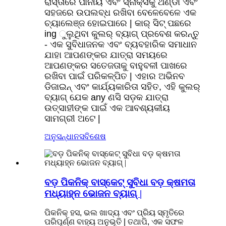
ରାସ୍ତାରେ ପାନୀୟ ଏବଂ ସ୍ନାକ୍ସକୁ ଥଣ୍ଡା ଏବଂ
ସହଜରେ ଉପଲବ୍ଧ ରଖିବା ବେଳେବେଳେ ଏକ
ଚ୍ୟାଲେଞ୍ଜ ହୋଇପାରେ | କାର୍ ସିଟ୍ ପଛରେ
ing ୁଲୁଥିବା କୁଲର୍ ବ୍ୟାଗ୍ ପ୍ରବେଶ କରନ୍ତୁ
- ଏକ ସୁବିଧାଜନକ ଏବଂ ବ୍ୟବହାରିକ ସମାଧାନ
ଯାହା ଆପଣଙ୍କର ଯାତ୍ରା ସମୟରେ
ଆପଣଙ୍କର ସତେଜତାକୁ ବାହୁବଳୀ ପାଖରେ
ରଖିବା ପାଇଁ ପରିକଳ୍ପିତ | ଏହାର ଅଭିନବ
ଡିଜାଇନ୍ ଏବଂ କାର୍ଯ୍ୟକାରିତା ସହିତ, ଏହି କୁଲର୍
ବ୍ୟାଗ୍ ଯେକ any ଣସି ସଡ଼କ ଯାତ୍ରା
ଉତ୍ସାହୀଙ୍କ ପାଇଁ ଏକ ଆବଶ୍ୟକୀୟ
ସାମଗ୍ରୀ ଅଟେ |
ଅନୁସନ୍ଧାନ
ସବିଶେଷ
ବଡ଼ ପିକନିକ୍ ବାସ୍କେଟ୍ ସୁବିଧା ବଡ଼ କ୍ଷମତା
ମଧ୍ୟାହ୍ନ ଭୋଜନ ବ୍ୟାଗ୍ |
ପିକନିକ୍ ହସ, ଭଲ ଖାଦ୍ୟ ଏବଂ ପ୍ରିୟ ସ୍ମୃତିରେ
ପରିପୂର୍ଣ୍ଣ ବାହ୍ୟ ଅନୁଭୂତି | ତଥାପି, ଏକ ସଫଳ