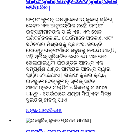
ଗଲ୍ଫ କୁଲର୍ ଇନସୁଲେଟେଡ୍ କୁଲର୍ ସ୍ଲିଭ୍
କରିପାରିବ |
ଗଲ୍ଫ କୁଲର୍ ଇନସୁଲେଟେଡ୍ କୁଲର୍ ସ୍ଲିଭ୍
କେବଳ ଏକ ଆନୁଷଙ୍ଗିକ ନୁହେଁ; ଗଲ୍ଫ
ଉତ୍ସାହୀମାନଙ୍କ ପାଇଁ ଏହା ଏକ ଖେଳ
ପରିବର୍ତ୍ତନକାରୀ, ଯେଉଁମାନେ ଅବକାଶ ଏବଂ
ସଠିକତାର ମିଶ୍ରଣକୁ ପ୍ରଶଂସା କରନ୍ତି |
ଯେହେତୁ ଗଲ୍ଫର୍ମାନେ ସବୁଜକୁ ନେଇଯାଆନ୍ତି,
ଏହି ସ୍ଲିଭ୍ ସୁନିଶ୍ଚିତ କରେ ଯେ ଏକ ଭଲ
ଖେଳାଯାଇଥିବା ରାଉଣ୍ଡର ଆନନ୍ଦ ଏକ
ସମ୍ପୂର୍ଣ୍ଣ ଥଣ୍ଡା ପାନୀୟର ଆନନ୍ଦ ଦ୍ୱାରା
ପୂର୍ଣ୍ଣ ହୋଇଥାଏ | ଗଲ୍ଫ କୁଲର୍ କ୍ୟାନ୍
ଇନସୁଲେଟେଡ୍ କୁଲର୍ ସ୍ଲିଭ୍ ସହିତ
ଆପଣଙ୍କର ଗଲ୍ଫିଂ ଅଭିଜ୍ଞତାକୁ ବ ance
ାନ୍ତୁ - ଯେଉଁଠାରେ ଥଣ୍ଡା ସିପ୍ ଏବଂ ସିଦ୍ଧ
ସୁଇଙ୍ଗ୍ ହାତକୁ ଯାଏ |
ଅନୁସନ୍ଧାନ
ସବିଶେଷ
ଇନସୁଲିନ୍ କୁଲର୍ ଭ୍ରମଣ ମାମଲା |