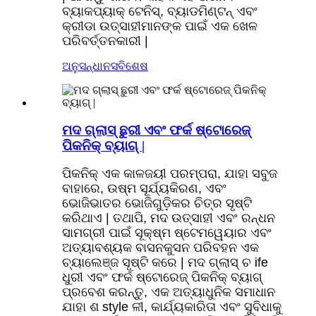
ବ୍ୟାକପ୍ୟାକ୍ ଟେନିସ୍, ବ୍ୟାଡମିଣ୍ଟନ୍ ଏବଂ
କ୍ରୀଡା ଉତ୍ସାହୀମାନଙ୍କ ପାଇଁ ଏକ ଖେଳ
ପରିବର୍ତ୍ତନକାରୀ |
ଅନୁସନ୍ଧାନ
ସବିଶେଷ
ମଦ ଗ୍ଲାସ୍ ଛୁରୀ ଏବଂ ଫର୍କ ଷ୍ଟୋରେଜ୍
ପିକନିକ୍ ବ୍ୟାଗ୍ |
ପିକନିକ୍ ଏକ କାଳଜୟୀ ପରମ୍ପରା, ଯାହା ସବୁଜ
ବାହାରେ, ଉଷ୍ମ ସୂର୍ଯ୍ୟକିରଣ, ଏବଂ
ଭୋଜିଭାତର ଭୋଜିଗୁଡ଼ିକର ଚିତ୍ର ସୃଷ୍ଟି
କରିଥାଏ | ତଥାପି, ମଦ ଉତ୍ସାହୀ ଏବଂ ରନ୍ଧନ
ସାମଗ୍ରୀ ପାଇଁ ସୂକ୍ଷ୍ମ ଷ୍ଟେମୱେୟାର ଏବଂ
ଅତ୍ୟାବଶ୍ୟକ ବାସନକୁସନ ପରିବହନ ଏକ
ଚ୍ୟାଲେଞ୍ଜ ସୃଷ୍ଟି କରେ | ମଦ ଗ୍ଲାସ୍ ଚ ife
ଧୁରୀ ଏବଂ ଫର୍କ ଷ୍ଟୋରେଜ୍ ପିକନିକ୍ ବ୍ୟାଗ୍
ପ୍ରବେଶ କରନ୍ତୁ, ଏକ ଅତ୍ୟାଧୁନିକ ସମାଧାନ
ଯାହା ଶ style ଳୀ, କାର୍ଯ୍ୟକାରିତା ଏବଂ ସୁବିଧାକୁ