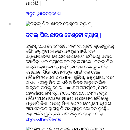
ପାଇଛି |
ଅନୁସନ୍ଧାନ
ସବିଶେଷ
ଡବଲ୍ ପିଜା ଛାତ୍ର ବେଣ୍ଟୋ ବ୍ୟାଗ୍ |
କ୍ଲାସ୍, ଆସାଇନମେଣ୍ଟ, ଏବଂ ଏକ୍ସଟ୍ରାକ୍ରେକୁଲାର୍
ଜଗିଂ କରୁଥିବା ଛାତ୍ରମାନଙ୍କ ପାଇଁ, ଏକ
ସନ୍ତୋଷଜନକ ଭୋଜନ ଉପଭୋଗ କରିବାକୁ ସମୟ
ଖୋଜିବା ଏକ ଚ୍ୟାଲେଞ୍ଜ ହୋଇପାରେ | ଡବଲ୍ ପିଜା
ଛାତ୍ର ବେଣ୍ଟୋ ବ୍ୟାଗ୍ ପ୍ରବେଶ କରନ୍ତୁ - ଯିବା
ସମୟରେ ପିଜା ପ୍ରେମୀଙ୍କ ପାଇଁ ଏକ ଖେଳ
ପରିବର୍ତ୍ତନକାରୀ ସମାଧାନ | ସୁବିଧା, ବହୁମୁଖୀତା, ଏବଂ
ଶ style ଳୀକୁ ମିଶାଇ ଏହି ଅଭିନବ ଆନୁଷଙ୍ଗିକ
ଛାତ୍ରମାନଙ୍କୁ ଯେକ time ଣସି ସମୟରେ, ଯେକ
anywhere ଣସି ସ୍ଥାନରେ, ସହଜରେ ସେମାନଙ୍କ
ପ୍ରିୟ ଆରାମଦାୟକ ଖାଦ୍ୟ ଉପଭୋଗ କରିବାକୁ
ଅନୁମତି ଦିଏ | ଡବଲ୍ ପିଜା ଛାତ୍ର ବେଣ୍ଟୋ ବ୍ୟାଗ୍
ଆପଣଙ୍କର ହାରାହାରି ମଧ୍ୟାହ୍ନ ଭୋଜନ ନୁହେଁ -
ଏହା ଏକ ସ୍ୱତନ୍ତ୍ର ପରିକଳ୍ପିତ ବାହକ ଯାହା ...
ଅନୁସନ୍ଧାନ
ସବିଶେଷ