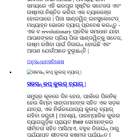
ସମୟରେ ଏହି ଭରପୂର ସୃଷ୍ଟିର ସତେଜତା ଏବଂ
ଉଷ୍ମତା ନିଶ୍ଚିତ କରିବା ଏକ ଚ୍ୟାଲେଞ୍ଜ
ହୋଇପାରେ | ପିଜା ସାଣ୍ଡୱିଚ୍ ଇନସୁଲେଟେଡ୍
ମଧ୍ୟାହ୍ନ ଭୋଜନ ବ୍ୟାଗ୍ ପ୍ରବେଶ କରନ୍ତୁ -
ଏକ ବ revolutionary ପ୍ଳବିକ ସମାଧାନ ଯାହା
ଆପଣଙ୍କର ପ୍ରିୟ ପିଜା ସାଣ୍ଡୱିଚ୍କୁ ସତେଜ,
ଉଷ୍ମ ରଖିବା ପାଇଁ ଡିଜାଇନ୍ ହୋଇଛି ଏବଂ
ଆପଣ ଯେଉଁଆଡେ ବୁଲୁଛନ୍ତି |
ଅନୁସନ୍ଧାନ
ସବିଶେଷ
ସକସନ୍ କପ୍ କୁଲର୍ ବ୍ୟାଗ୍ |
ସମୁଦ୍ର କୂଳରେ ଦିନ ହେଉ, ପାର୍କରେ ପିକନିକ୍
ହେଉ କିମ୍ବା ସାଙ୍ଗମାନଙ୍କ ସହିତ ଏକ ସଡ଼କ
ଯାତ୍ରା, ଏକ ନିର୍ଭରଯୋଗ୍ୟ କୁଲର୍ ବ୍ୟାଗ୍
ରହିବା ଜରୁରୀ | ଅବଶ୍ୟ, ପାରମ୍ପାରିକ କୁଲର
ବ୍ୟାଗଗୁଡ଼ିକ ପ୍ରାୟତ their ସେମାନଙ୍କର
ସୀମିତତା ସହିତ ଆସିଥାଏ, ବହୁଳ ଡିଜାଇନ୍ ଠାରୁ
ପର୍ଯ୍ୟାପ୍ତ ଶୀତଳତା କ୍ଷମତା ପର୍ଯ୍ୟନ୍ତ |