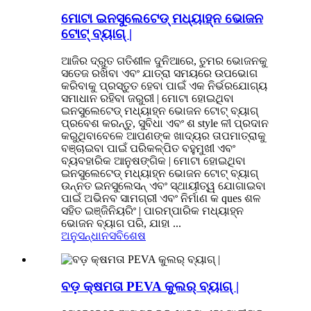
ମୋଟା ଇନସୁଲେଟେଡ୍ ମଧ୍ୟାହ୍ନ ଭୋଜନ
ଟୋଟ୍ ବ୍ୟାଗ୍ |
ଆଜିର ଦ୍ରୁତ ଗତିଶୀଳ ଦୁନିଆରେ, ତୁମର ଭୋଜନକୁ
ସତେଜ ରଖିବା ଏବଂ ଯାତ୍ରା ସମୟରେ ଉପଭୋଗ
କରିବାକୁ ପ୍ରସ୍ତୁତ ହେବା ପାଇଁ ଏକ ନିର୍ଭରଯୋଗ୍ୟ
ସମାଧାନ ରହିବା ଜରୁରୀ | ମୋଟା ହୋଇଥିବା
ଇନସୁଲେଟେଡ୍ ମଧ୍ୟାହ୍ନ ଭୋଜନ ଟୋଟ୍ ବ୍ୟାଗ୍
ପ୍ରବେଶ କରନ୍ତୁ, ସୁବିଧା ଏବଂ ଶ style ଳୀ ପ୍ରଦାନ
କରୁଥିବାବେଳେ ଆପଣଙ୍କ ଖାଦ୍ୟର ତାପମାତ୍ରାକୁ
ବଞ୍ଚାଇବା ପାଇଁ ପରିକଳ୍ପିତ ବହୁମୁଖୀ ଏବଂ
ବ୍ୟବହାରିକ ଆନୁଷଙ୍ଗିକ | ମୋଟା ହୋଇଥିବା
ଇନସୁଲେଟେଡ୍ ମଧ୍ୟାହ୍ନ ଭୋଜନ ଟୋଟ୍ ବ୍ୟାଗ୍
ଉନ୍ନତ ଇନସୁଲେସନ୍ ଏବଂ ସ୍ଥାୟୀତ୍ୱ ଯୋଗାଇବା
ପାଇଁ ଅଭିନବ ସାମଗ୍ରୀ ଏବଂ ନିର୍ମାଣ କ ques ଶଳ
ସହିତ ଇଞ୍ଜିନିୟରିଂ | ପାରମ୍ପାରିକ ମଧ୍ୟାହ୍ନ
ଭୋଜନ ବ୍ୟାଗ ପରି, ଯାହା ...
ଅନୁସନ୍ଧାନ
ସବିଶେଷ
ବଡ଼ କ୍ଷମତା PEVA କୁଲର୍ ବ୍ୟାଗ୍ |