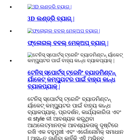
3D ଲଣ୍ଡ୍ରି ବ୍ୟାଗ୍ |
ଫ୍ଲୋରାଲ୍ ବବଲ୍ ମେକ୍ଅପ୍ ବ୍ୟାଗ୍ |
ଟେନିସ୍ ସ୍ପୋର୍ଟସ୍ ଟ୍ରେନିଂ ବ୍ୟାଡମିଣ୍ଟନ୍
ର୍ୟାକେଟ୍ କମ୍ପ୍ୟୁଟର ପାଇଁ ବାହ୍ୟ କାନ୍ଧ
ବ୍ୟାକପ୍ୟାକ୍ |
ଟେନିସ୍ ସ୍ପୋର୍ଟସ୍ ଟ୍ରେନିଂ ବ୍ୟାଡମିଣ୍ଟନ୍
ର୍ୟାକେଟ୍ କମ୍ପ୍ୟୁଟର ପାଇଁ ବାହ୍ୟ କାନ୍ଧ
ବ୍ୟାକପ୍ୟାକ୍, ପ୍ରଦର୍ଶନ, କାର୍ଯ୍ୟକାରିତା ଏବଂ
ଶ style ଳୀ ଆବଶ୍ୟକ କରୁଥିବା
ଆଥଲେଟ୍ମାନଙ୍କ ଆବଶ୍ୟକତାକୁ ଦୃଷ୍ଟିରେ
ରଖି ଏକ ବହୁମୁଖୀ ଏବଂ ଏର୍ଗୋନୋମିକ୍ ସମାଧାନ
| ଆସନ୍ତୁ ଜାଣିବା କାହିଁକି ଏହି ଅଭିନବ