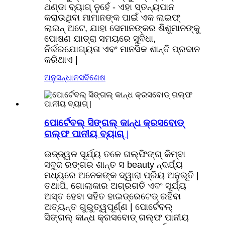
ଥଣ୍ଡା ବ୍ୟାଗ୍ ନୁହେଁ - ଏହା ସ୍ତନ୍ୟପାନ
କରାଉଥିବା ମାମାନଙ୍କ ପାଇଁ ଏକ ଲାଇଫ୍
ଲାଇନ୍ ଅଟେ, ଯାହା ସେମାନଙ୍କର ଶିଶୁମାନଙ୍କୁ
ପୋଷଣ ଯାତ୍ରା ସମୟରେ ସୁବିଧା,
ନିର୍ଭରଯୋଗ୍ୟତା ଏବଂ ମାନସିକ ଶାନ୍ତି ପ୍ରଦାନ
କରିଥାଏ |
ଅନୁସନ୍ଧାନ
ସବିଶେଷ
ପୋର୍ଟେବଲ୍ ସିଙ୍ଗଲ୍ କାନ୍ଧ କ୍ରସବୋଡ୍
ଗଲ୍ଫ ପାନୀୟ ବ୍ୟାଗ୍ |
ଉଜ୍ଜ୍ୱଳ ସୂର୍ଯ୍ୟ ତଳେ ଗଲ୍ଫିଙ୍ଗ୍ କିମ୍ବା
ସବୁଜ ରଙ୍ଗର ଶାନ୍ତ ସ beauty ନ୍ଦର୍ଯ୍ୟ
ମଧ୍ୟରେ ଅନେକଙ୍କ ଦ୍ୱାରା ପ୍ରିୟ ଅନୁଭୂତି |
ତଥାପି, ଗୋଲାକାର ଅଗ୍ରଗତି ଏବଂ ସୂର୍ଯ୍ୟ
ଅସ୍ତ ହେବା ସହିତ ହାଇଡ୍ରେଟେଡ୍ ରହିବା
ଅତ୍ୟନ୍ତ ଗୁରୁତ୍ୱପୂର୍ଣ୍ଣ | ପୋର୍ଟେବଲ୍
ସିଙ୍ଗଲ୍ କାନ୍ଧ କ୍ରସବୋଡ୍ ଗଲ୍ଫ ପାନୀୟ