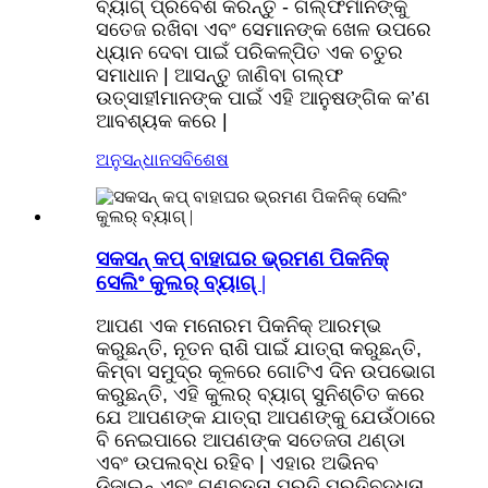
ବ୍ୟାଗ୍ ପ୍ରବେଶ କରନ୍ତୁ - ଗଲ୍ଫର୍ମାନଙ୍କୁ
ସତେଜ ରଖିବା ଏବଂ ସେମାନଙ୍କ ଖେଳ ଉପରେ
ଧ୍ୟାନ ଦେବା ପାଇଁ ପରିକଳ୍ପିତ ଏକ ଚତୁର
ସମାଧାନ | ଆସନ୍ତୁ ଜାଣିବା ଗଲ୍ଫ
ଉତ୍ସାହୀମାନଙ୍କ ପାଇଁ ଏହି ଆନୁଷଙ୍ଗିକ କ’ଣ
ଆବଶ୍ୟକ କରେ |
ଅନୁସନ୍ଧାନ
ସବିଶେଷ
ସକସନ୍ କପ୍ ବାହାଘର ଭ୍ରମଣ ପିକନିକ୍
ସେଲିଂ କୁଲର୍ ବ୍ୟାଗ୍ |
ଆପଣ ଏକ ମନୋରମ ପିକନିକ୍ ଆରମ୍ଭ
କରୁଛନ୍ତି, ନୂତନ ରାଶି ପାଇଁ ଯାତ୍ରା କରୁଛନ୍ତି,
କିମ୍ବା ସମୁଦ୍ର କୂଳରେ ଗୋଟିଏ ଦିନ ଉପଭୋଗ
କରୁଛନ୍ତି, ଏହି କୁଲର୍ ବ୍ୟାଗ୍ ସୁନିଶ୍ଚିତ କରେ
ଯେ ଆପଣଙ୍କ ଯାତ୍ରା ଆପଣଙ୍କୁ ଯେଉଁଠାରେ
ବି ନେଇପାରେ ଆପଣଙ୍କ ସତେଜତା ଥଣ୍ଡା
ଏବଂ ଉପଲବ୍ଧ ରହିବ | ଏହାର ଅଭିନବ
ଡିଜାଇନ୍ ଏବଂ ଗୁଣବତ୍ତା ପ୍ରତି ପ୍ରତିବଦ୍ଧତା