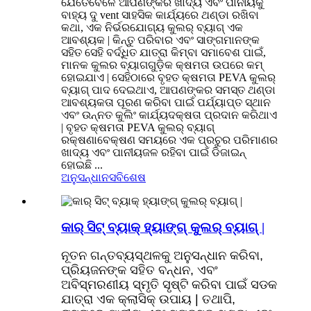
ଯେତେବେଳେ ଆପଣଙ୍କର ଖାଦ୍ୟ ଏବଂ ପାନୀୟକୁ
ବାହ୍ୟ ଦୁ vent ସାହସିକ କାର୍ଯ୍ୟରେ ଥଣ୍ଡା ରଖିବା
କଥା, ଏକ ନିର୍ଭରଯୋଗ୍ୟ କୁଲର୍ ବ୍ୟାଗ୍ ଏକ
ଆବଶ୍ୟକ | କିନ୍ତୁ ପରିବାର ଏବଂ ସାଙ୍ଗମାନଙ୍କ
ସହିତ ସେହି ବର୍ଦ୍ଧିତ ଯାତ୍ରା କିମ୍ବା ସମାବେଶ ପାଇଁ,
ମାନକ କୁଲର ବ୍ୟାଗଗୁଡ଼ିକ କ୍ଷମତା ଉପରେ କମ୍
ହୋଇଯାଏ | ସେହିଠାରେ ବୃହତ କ୍ଷମତା PEVA କୁଲର୍
ବ୍ୟାଗ୍ ପାଦ ଦେଇଥାଏ, ଆପଣଙ୍କର ସମସ୍ତ ଥଣ୍ଡା
ଆବଶ୍ୟକତା ପୂରଣ କରିବା ପାଇଁ ପର୍ଯ୍ୟାପ୍ତ ସ୍ଥାନ
ଏବଂ ଉନ୍ନତ କୁଲିଂ କାର୍ଯ୍ୟଦକ୍ଷତା ପ୍ରଦାନ କରିଥାଏ
| ବୃହତ କ୍ଷମତା PEVA କୁଲର୍ ବ୍ୟାଗ୍
ରକ୍ଷଣାବେକ୍ଷଣ ସମୟରେ ଏକ ପ୍ରଚୁର ପରିମାଣର
ଖାଦ୍ୟ ଏବଂ ପାନୀୟଜଳ ରହିବା ପାଇଁ ଡିଜାଇନ୍
ହୋଇଛି ...
ଅନୁସନ୍ଧାନ
ସବିଶେଷ
କାର୍ ସିଟ୍ ବ୍ୟାକ୍ ହ୍ୟାଙ୍ଗ୍ କୁଲର୍ ବ୍ୟାଗ୍ |
ନୂତନ ଗନ୍ତବ୍ୟସ୍ଥଳକୁ ଅନୁସନ୍ଧାନ କରିବା,
ପ୍ରିୟଜନଙ୍କ ସହିତ ବନ୍ଧନ, ଏବଂ
ଅବିସ୍ମରଣୀୟ ସ୍ମୃତି ସୃଷ୍ଟି କରିବା ପାଇଁ ସଡକ
ଯାତ୍ରା ଏକ କ୍ଲାସିକ୍ ଉପାୟ | ତଥାପି,