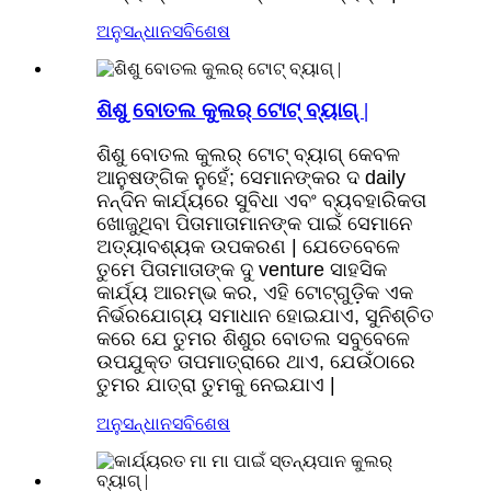
ଅନୁସନ୍ଧାନ
ସବିଶେଷ
ଶିଶୁ ବୋତଲ କୁଲର୍ ଟୋଟ୍ ବ୍ୟାଗ୍ |
ଶିଶୁ ବୋତଲ କୁଲର୍ ଟୋଟ୍ ବ୍ୟାଗ୍ କେବଳ
ଆନୁଷଙ୍ଗିକ ନୁହେଁ; ସେମାନଙ୍କର ଦ daily
ନନ୍ଦିନ କାର୍ଯ୍ୟରେ ସୁବିଧା ଏବଂ ବ୍ୟବହାରିକତା
ଖୋଜୁଥିବା ପିତାମାତାମାନଙ୍କ ପାଇଁ ସେମାନେ
ଅତ୍ୟାବଶ୍ୟକ ଉପକରଣ | ଯେତେବେଳେ
ତୁମେ ପିତାମାତାଙ୍କ ଦୁ venture ସାହସିକ
କାର୍ଯ୍ୟ ଆରମ୍ଭ କର, ଏହି ଟୋଟ୍ଗୁଡ଼ିକ ଏକ
ନିର୍ଭରଯୋଗ୍ୟ ସମାଧାନ ହୋଇଯାଏ, ସୁନିଶ୍ଚିତ
କରେ ଯେ ତୁମର ଶିଶୁର ବୋତଲ ସବୁବେଳେ
ଉପଯୁକ୍ତ ତାପମାତ୍ରାରେ ଥାଏ, ଯେଉଁଠାରେ
ତୁମର ଯାତ୍ରା ତୁମକୁ ନେଇଯାଏ |
ଅନୁସନ୍ଧାନ
ସବିଶେଷ