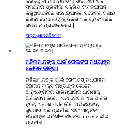
କରାଉଥିବା ମାଆମାନଙ୍କ ପାଇଁ ଏହା ଏକ
ସମର୍ଥନର ପ୍ରତୀକ, ସକ୍ରିୟ ଜୀବନଯାପନ
କରୁଥିବାବେଳେ ସ୍ତନ୍ୟପାନର ସତେଜତା ବଜାୟ
ରଖିବା ଚ୍ୟାଲେଞ୍ଜଗୁଡିକର ଏକ ବ୍ୟବହାରିକ
ସମାଧାନ ପ୍ରଦାନ କରେ |
ଅନୁସନ୍ଧାନ
ସବିଶେଷ
ମହିଳାମାନଙ୍କ ପାଇଁ ରୋଲଟପ୍ ମଧ୍ୟାହ୍ନ
ଭୋଜନ ବାକ୍ସ |
ମହିଳାମାନଙ୍କ ପାଇଁ ରୋଲଟପ୍ ମଧ୍ୟାହ୍ନ
ଭୋଜନ ବାକ୍ସ ମଧ୍ୟାହ୍ନ ଭୋଜନ
ଆନୁଷଙ୍ଗିକର ପାରମ୍ପାରିକ ଧାରଣାକୁ
ଅତିକ୍ରମ କରେ | ଏହା କେବଳ ଏକ ପାତ୍ର
ନୁହେଁ; ଏହା ଶ style ଳୀର ଅଭିବ୍ୟକ୍ତି,
ସୁବିଧାର ଏକ ପ୍ରତୀକ, ଏବଂ ଆଧୁନିକ
ମହିଳାଙ୍କ ଗତିଶୀଳ ଜୀବନଶ lifestyle ଳୀର
ପ୍ରତୀକ |