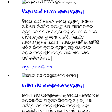
ବିୟର ପାଇଁ PEVA କୁଲର୍ ବ୍ୟାଗ୍ |
ବିୟର ପାଇଁ PEVA କୁଲର୍ ବ୍ୟାଗ୍ ଏଠାରେ
ଅଛି ଯେ ନିଶ୍ଚିତ କରନ୍ତୁ ଯେ ଆପଣଙ୍କର
ବ୍ରୁମାନେ ବରଫ ଥଣ୍ଡା ରହନ୍ତି, ଯେଉଁଠାରେ
ଆପଣଙ୍କର ଦୁ vent ସାହସିକ କାର୍ଯ୍ୟ
ଆପଣଙ୍କୁ ନେଇଯାଏ | ଆସନ୍ତୁ ଜାଣିବା କାହିଁକି
ଏହି ଅଭିନବ କୁଲର୍ ବ୍ୟାଗ୍ ସବୁ ସ୍ଥାନରେ
ବିୟର ଉତ୍ସାହୀମାନଙ୍କ ପାଇଁ ଏକ ଖେଳ
ପରିବର୍ତ୍ତନକାରୀ |
ଅନୁସନ୍ଧାନ
ସବିଶେଷ
ମୋଟା ମଦ ଇନସୁଲେଟେଡ୍ ବ୍ୟାଗ୍ |
ମୋଟା ମଦ ଇନସୁଲେଟେଡ୍ ବ୍ୟାଗ୍ କେବଳ ଏକ
ବ୍ୟବହାରିକ ଆନୁଷଙ୍ଗିକଠାରୁ ଅଧିକ; ଏହା
ସର୍ବତ୍ର ମଦ ଉତ୍ସାହୀଙ୍କ ଉତ୍ସାହ ଏବଂ
ଉତ୍ସର୍ଗର ଏକ ପ୍ରମାଣ | ଏହାର ଉନ୍ନତ