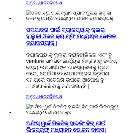
ଅନୁସନ୍ଧାନ
ସବିଶେଷ
ପଦଯାତ୍ରା ପାଇଁ ବ୍ୟାକପ୍ୟାକ୍ କୁଲର୍
ହାଲୁକା ଓଜନ କ୍ୟାମ୍ପିଂ ମଧ୍ୟାହ୍ନ ଭୋଜନ
ବ୍ୟାକପ୍ୟାକ୍ |
ବ୍ୟାକପ୍ୟାକ୍ କୁଲର୍ ବ୍ୟବହାରିକତା ଏବଂ ଦୁ
venture ସାହସିକ କାର୍ଯ୍ୟର ମିଶ୍ରଣକୁ ଦର୍ଶାଏ,
ବାହ୍ୟ ଉତ୍ସାହୀଙ୍କ ଆବଶ୍ୟକତାକୁ ପୂରଣ
କରେ, ଯେଉଁମାନେ ସେମାନଙ୍କର ଭ୍ରମଣ
ସମୟରେ ସତେଜତା ଉପରେ ଆପୋଷ ବୁ
.ାମଣା କରିବାକୁ ମନା କରନ୍ତି |
ଅନୁସନ୍ଧାନ
ସବିଶେଷ
ଅଫିସ୍ ୱାର୍କ ପିକନିକ୍ ହାଇକିଂ ​​ବିଚ୍ ପାଇଁ
ଲିକପ୍ରୁଫ୍ ମଧ୍ୟାହ୍ନ ଭୋଜନ ବାକ୍ସ |