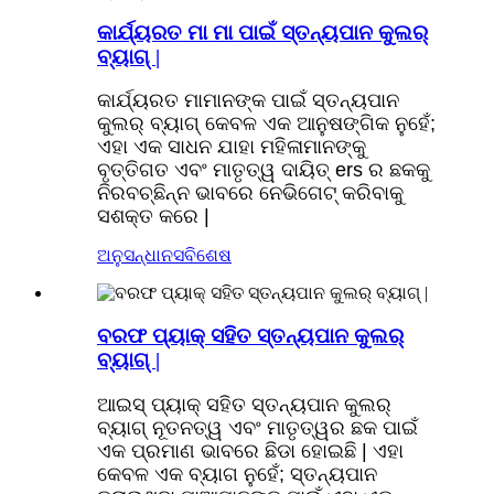
କାର୍ଯ୍ୟରତ ମା ମା ପାଇଁ ସ୍ତନ୍ୟପାନ କୁଲର୍
ବ୍ୟାଗ୍ |
କାର୍ଯ୍ୟରତ ମାମାନଙ୍କ ପାଇଁ ସ୍ତନ୍ୟପାନ
କୁଲର୍ ବ୍ୟାଗ୍ କେବଳ ଏକ ଆନୁଷଙ୍ଗିକ ନୁହେଁ;
ଏହା ଏକ ସାଧନ ଯାହା ମହିଳାମାନଙ୍କୁ
ବୃତ୍ତିଗତ ଏବଂ ମାତୃତ୍ୱ ଦାୟିତ୍ ers ର ଛକକୁ
ନିରବଚ୍ଛିନ୍ନ ଭାବରେ ନେଭିଗେଟ୍ କରିବାକୁ
ସଶକ୍ତ କରେ |
ଅନୁସନ୍ଧାନ
ସବିଶେଷ
ବରଫ ପ୍ୟାକ୍ ସହିତ ସ୍ତନ୍ୟପାନ କୁଲର୍
ବ୍ୟାଗ୍ |
ଆଇସ୍ ପ୍ୟାକ୍ ସହିତ ସ୍ତନ୍ୟପାନ କୁଲର୍
ବ୍ୟାଗ୍ ନୂତନତ୍ୱ ଏବଂ ମାତୃତ୍ୱର ଛକ ପାଇଁ
ଏକ ପ୍ରମାଣ ଭାବରେ ଛିଡା ହୋଇଛି | ଏହା
କେବଳ ଏକ ବ୍ୟାଗ ନୁହେଁ; ସ୍ତନ୍ୟପାନ