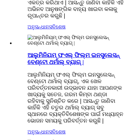
ଏକତ୍ର କରିଥାଏ | ଆସନ୍ତୁ ଜାଣିବା କାହିଁକି ଏହି
ଅଭିନବ ଆନୁଷଙ୍ଗିକ ବାହ୍ୟ ଖାଇବା କଳାକୁ
ରୂପାନ୍ତର କରୁଛି |
ଅନୁସନ୍ଧାନ
ସବିଶେଷ
ଆଲୁମିନିୟମ୍ ଫଏଲ୍ ଫିଲ୍ମ ଇନସୁଲେସନ୍
ବେଣ୍ଟୋ ଥର୍ମାଲ୍ ବ୍ୟାଗ୍ |
ଆଲୁମିନିୟମ୍ ଫଏଲ୍ ଫିଲ୍ମ ଇନସୁଲେସନ୍
ବେଣ୍ଟୋ ଥର୍ମାଲ୍ ବ୍ୟାଗ୍, ଏକ ଖେଳ
ପରିବର୍ତ୍ତନକାରୀ ଉଦ୍ଭାବନ ଯାହା ଆପଣଙ୍କ
ଖାଦ୍ୟକୁ ସତେଜ, ଗରମ କିମ୍ବା ଥଣ୍ଡା
ରହିବାକୁ ସୁନିଶ୍ଚିତ କରେ | ଆସନ୍ତୁ ଜାଣିବା
କାହିଁକି ଏହି ଚତୁର ଥର୍ମାଲ୍ ବ୍ୟାଗ୍ ସବୁ
ସ୍ଥାନରେ ବ୍ୟକ୍ତିବିଶେଷଙ୍କ ପାଇଁ ମଧ୍ୟାହ୍ନ
ଭୋଜନ ସମୟକୁ ପରିବର୍ତ୍ତନ କରୁଛି |
ଅନୁସନ୍ଧାନ
ସବିଶେଷ