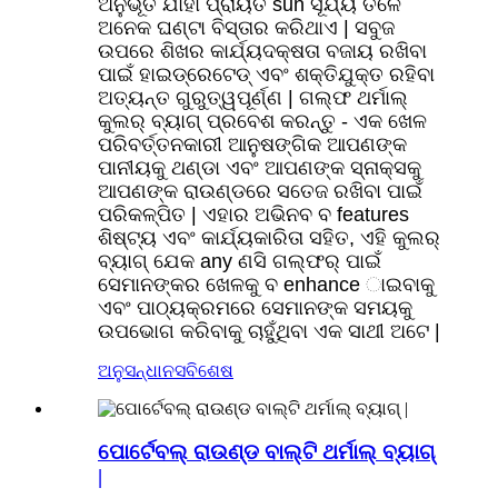
ଅନୁଭୂତି ଯାହା ପ୍ରାୟତ sun ସୂର୍ଯ୍ୟ ତଳେ
ଅନେକ ଘଣ୍ଟା ବିସ୍ତାର କରିଥାଏ | ସବୁଜ
ଉପରେ ଶିଖର କାର୍ଯ୍ୟଦକ୍ଷତା ବଜାୟ ରଖିବା
ପାଇଁ ହାଇଡ୍ରେଟେଡ୍ ଏବଂ ଶକ୍ତିଯୁକ୍ତ ରହିବା
ଅତ୍ୟନ୍ତ ଗୁରୁତ୍ୱପୂର୍ଣ୍ଣ | ଗଲ୍ଫ ଥର୍ମାଲ୍
କୁଲର୍ ବ୍ୟାଗ୍ ପ୍ରବେଶ କରନ୍ତୁ - ଏକ ଖେଳ
ପରିବର୍ତ୍ତନକାରୀ ଆନୁଷଙ୍ଗିକ ଆପଣଙ୍କ
ପାନୀୟକୁ ଥଣ୍ଡା ଏବଂ ଆପଣଙ୍କ ସ୍ନାକ୍ସକୁ
ଆପଣଙ୍କ ରାଉଣ୍ଡରେ ସତେଜ ରଖିବା ପାଇଁ
ପରିକଳ୍ପିତ | ଏହାର ଅଭିନବ ବ features
ଶିଷ୍ଟ୍ୟ ଏବଂ କାର୍ଯ୍ୟକାରିତା ସହିତ, ଏହି କୁଲର୍
ବ୍ୟାଗ୍ ଯେକ any ଣସି ଗଲ୍ଫର୍ ପାଇଁ
ସେମାନଙ୍କର ଖେଳକୁ ବ enhance ାଇବାକୁ
ଏବଂ ପାଠ୍ୟକ୍ରମରେ ସେମାନଙ୍କ ସମୟକୁ
ଉପଭୋଗ କରିବାକୁ ଚାହୁଁଥିବା ଏକ ସାଥୀ ଅଟେ |
ଅନୁସନ୍ଧାନ
ସବିଶେଷ
ପୋର୍ଟେବଲ୍ ରାଉଣ୍ଡ ବାଲ୍ଟି ଥର୍ମାଲ୍ ବ୍ୟାଗ୍
|