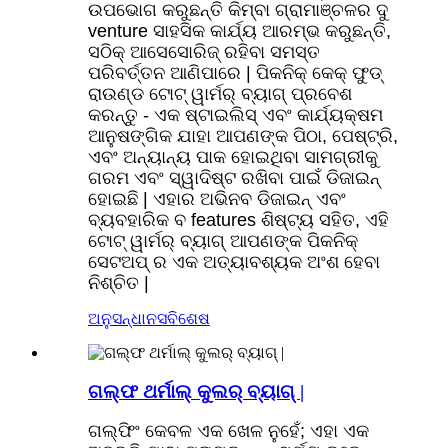
ଉପଭୋଗ କରୁଛନ୍ତି କିମ୍ବା ଗ୍ରାମାଞ୍ଚଳର ଦୁ
venture ସାହସିକ କାର୍ଯ୍ୟ ଆରମ୍ଭ କରୁଛନ୍ତି,
ସଠିକ୍ ଆସେସୋରିଜ୍ ରହିବା ସମସ୍ତ
ପରିବର୍ତ୍ତନ ଆଣିପାରେ | ପିକନିକ୍ କେକ୍ ଫୁଡ୍
ରାଉଣ୍ଡ ଟୋଟ୍ ୱାର୍ମର୍ ବ୍ୟାଗ୍ ପ୍ରବେଶ
କରନ୍ତୁ - ଏକ ଷ୍ଟାଇଲିସ୍ ଏବଂ କାର୍ଯ୍ୟକ୍ଷମ
ଆନୁଷଙ୍ଗିକ ଯାହା ଆପଣଙ୍କ ପିଠା, ପେଷ୍ଟ୍ରି,
ଏବଂ ଅନ୍ୟାନ୍ୟ ପାକ ହୋଇଥିବା ସାମଗ୍ରୀକୁ
ଗରମ ଏବଂ ସ୍ୱାଦିଷ୍ଟ ରଖିବା ପାଇଁ ଡିଜାଇନ୍
ହୋଇଛି | ଏହାର ଅଭିନବ ଡିଜାଇନ୍ ଏବଂ
ବ୍ୟବହାରିକ ବ features ଶିଷ୍ଟ୍ୟ ସହିତ, ଏହି
ଟୋଟ୍ ୱାର୍ମର୍ ବ୍ୟାଗ୍ ଆପଣଙ୍କ ପିକନିକ୍
ସେଟଅପ୍ ର ଏକ ଅତ୍ୟାବଶ୍ୟକ ଅଂଶ ହେବା
ନିଶ୍ଚିତ |
ଅନୁସନ୍ଧାନ
ସବିଶେଷ
ଗଲ୍ଫ ଥର୍ମାଲ୍ କୁଲର୍ ବ୍ୟାଗ୍ |
ଗଲ୍ଫିଂ କେବଳ ଏକ ଖେଳ ନୁହେଁ; ଏହା ଏକ