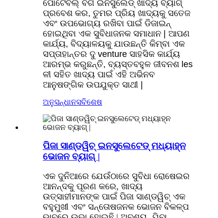
ପୋର୍ଟେବଲ୍ ବର୍ଗ ଇନସୁଲେଡ୍ ଖାଦ୍ୟ ବ୍ୟାଗ୍
ପ୍ରବେଶ କର, ତୁମର ପ୍ରିୟ ଖାଦ୍ୟକୁ ସତେଜ
ଏବଂ ଉପଭୋଗ୍ୟ ରଖିବା ପାଇଁ ଡିଜାଇନ୍
ହୋଇଥିବା ଏକ ସୁବିଧାଜନକ ସମାଧାନ | ଆପଣ
କାର୍ଯ୍ୟ, ବିଦ୍ୟାଳୟକୁ ଯାଉଛନ୍ତି କିମ୍ବା ଏକ
ସପ୍ତାହାନ୍ତର ଦୁ venture ସାହସିକ କାର୍ଯ୍ୟ
ଆରମ୍ଭ କରୁଛନ୍ତି, ବ୍ୟସ୍ତବହୁଳ ଜୀବନଶ les
ଳୀ ସହିତ ଖାଦ୍ୟ ପାଇଁ ଏହି ଅଭିନବ
ଆନୁଷଙ୍ଗିକ ଉପଯୁକ୍ତ ସାଥୀ |
ଅନୁସନ୍ଧାନ
ସବିଶେଷ
ପିଜା ସାଣ୍ଡୱିଚ୍ ଇନସୁଲେଟେଡ୍ ମଧ୍ୟାହ୍ନ
ଭୋଜନ ବ୍ୟାଗ୍ |
ଏକ ଦୁନିଆରେ ଯେଉଁଠାରେ ସୁବିଧା ରୋଷେଇର
ଆନନ୍ଦକୁ ପୂରଣ କରେ, ଖାଦ୍ୟ
ଉତ୍ସାହୀମାନଙ୍କ ପାଇଁ ପିଜା ସାଣ୍ଡୱିଚ୍ ଏକ
ବହୁମୁଖୀ ଏବଂ ସନ୍ତୋଷଜନକ ଭୋଜନ ବିକଳ୍ପ
ଭାବରେ ଉଭା ହୋଇଛି | ଅବଶ୍ୟ, ଯିବା