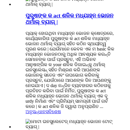
ପୁରୁଷଙ୍କ କ act ଶଳିକ ମଧ୍ୟାହ୍ନ ଭୋଜନ
ଥର୍ମାଲ୍ ବ୍ୟାଗ୍ |
ପ୍ୟାକ୍ ହୋଇଥିବା ମଧ୍ୟାହ୍ନ ଭୋଜନ କ୍ଷେତ୍ରରେ,
କାର୍ଯ୍ୟକାରିତା ପୁରୁଷଙ୍କ କ act ଶଳିକ ମଧ୍ୟାହ୍ନ
ଭୋଜନ ଥର୍ମାଲ୍ ବ୍ୟାଗ୍ ସହିତ କଠିନ ସ୍ଥାୟୀତ୍ୱ
ପୂରଣ କରେ | ଯେଉଁମାନେ କେବଳ ଏକ ମ basic ଳିକ
ମଧ୍ୟାହ୍ନ ଭୋଜନଠାରୁ ଅଧିକ ଆବଶ୍ୟକ କରନ୍ତି
ସେମାନଙ୍କ ପାଇଁ ପ୍ରସ୍ତୁତ, ଏହି ଅଭିନବ
ଆନୁଷଙ୍ଗିକ କ your ଶଳିକ ଡିଜାଇନ୍କୁ ଥର୍ମାଲ୍
ଇନସୁଲେସନ୍ ସହିତ ମିଶ୍ରଣ କରି ଆପଣଙ୍କ
ଭୋଜନକୁ ସତେଜ ଏବଂ ଉପଭୋଗ କରିବାକୁ
ପ୍ରସ୍ତୁତ, ଯେଉଁଠାରେ ଆପଣଙ୍କ ଦିନ ଆପଣଙ୍କୁ
ନେଇଯାଏ | ଦ day ନନ୍ଦିନ ବ୍ୟବହାରର କଠିନତାକୁ
ପ୍ରତିହତ କରିବା ପାଇଁ ନିର୍ମିତ, ପୁରୁଷଙ୍କ କ act
ଶଳିକ ମଧ୍ୟାହ୍ନ ଭୋଜନ ଥର୍ମାଲ୍ ବ୍ୟାଗ୍ ଏକ ଦୃ
urdy ନିର୍ମାଣ ଏବଂ ପ୍ରିମିୟମ୍ ସାମଗ୍ରୀ ପାଇଁ ଗର୍ବ
କରେ | କ act ଶଳିକ ଜି ଦ୍ୱାରା ଅନୁପ୍ରାଣିତ ...
ଅନୁସନ୍ଧାନ
ସବିଶେଷ