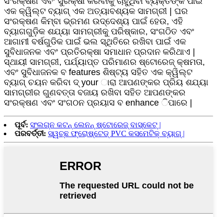
ସଂରକ୍ଷଣ ଏବଂ ସୁରକ୍ଷା କରିବାକୁ ଚାହୁଁଥିବା ବ୍ୟକ୍ତିଙ୍କ ପାଇଁ
ଏକ କ୍ୱିଲ୍ଟ ବ୍ୟାଗ୍ ଏକ ଅତ୍ୟାବଶ୍ୟକ ସାମଗ୍ରୀ | ଘର
ସଂରକ୍ଷଣ କିମ୍ବା ଭ୍ରମଣ ଉଦ୍ଦେଶ୍ୟ ପାଇଁ ହେଉ, ଏହି
ବ୍ୟାଗଗୁଡ଼ିକ ଶଯ୍ୟା ସାମଗ୍ରୀକୁ ପରିଷ୍କାର, ସଂଗଠିତ ଏବଂ
ଆଗାମୀ ବର୍ଷଗୁଡିକ ପାଇଁ ଭଲ ସ୍ଥିତିରେ ରଖିବା ପାଇଁ ଏକ
ସୁବିଧାଜନକ ଏବଂ ପ୍ରତିରକ୍ଷା ସମାଧାନ ପ୍ରଦାନ କରିଥାଏ |
ସ୍ଥାୟୀ ସାମଗ୍ରୀ, ପର୍ଯ୍ୟାପ୍ତ ପରିମାଣର ଷ୍ଟୋରେଜ୍ କ୍ଷମତା,
ଏବଂ ସୁବିଧାଜନକ ବ features ଶିଷ୍ଟ୍ୟ ସହିତ ଏକ କ୍ୱିଲ୍ଟ
ବ୍ୟାଗ୍ ଚୟନ କରିବା ଦ୍ your ାରା ଆପଣଙ୍କର ପ୍ରିୟ ଶଯ୍ୟା
ସାମଗ୍ରୀର ଗୁଣବତ୍ତା ବଜାୟ ରଖିବା ସହିତ ଆପଣଙ୍କର
ସଂରକ୍ଷଣ ଏବଂ ସଂଗଠନ ପ୍ରୟାସ ବ enhance ିପାରେ |
ପୂର୍ବ:
ସଂଲଗ୍ନ କଟନ୍ ଲେନନ୍ ଷ୍ଟୋରେଜ୍ ବାସ୍କେଟ୍ |
ପରବର୍ତ୍ତୀ:
ସ୍ୱଚ୍ଛ ଫ୍ରୋଷ୍ଟେଡ୍ PVC କସମେଟିକ୍ ବ୍ୟାଗ୍ |