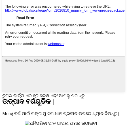
ତୁମର ବାର୍ତ୍ତା ଏଠାରେ ଲେଖ ଏବଂ ଆମକୁ ପଠାନ୍ତୁ |
ଉତ୍ପାଦ ବର୍ଗଗୁଡିକ |
Mong ବର୍ଷ ପାଇଁ ମଙ୍ଗ ପୁ ସମାଧାନ ପ୍ରଦାନ ଉପରେ ଧ୍ୟାନ ଦିଅନ୍ତୁ |