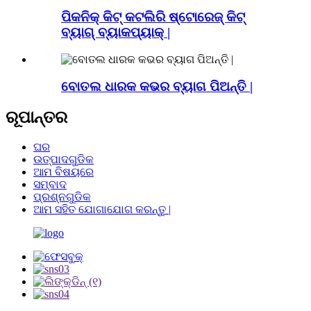
ପିକନିକ୍ କିଟ୍ କଟଲିରି ଷ୍ଟୋରେଜ୍ କିଟ୍
ବ୍ୟାଗ୍ ବ୍ୟାକପ୍ୟାକ୍ |
ବୋତଲ ଧାରକ କଭର ବ୍ୟାଗ ପିଅନ୍ତି |
ରୂପାନ୍ତର
ଘର
ଉତ୍ପାଦଗୁଡିକ
ଆମ ବିଷୟରେ
ସମ୍ବାଦ
ପ୍ରଶ୍ନଗୁଡିକ
ଆମ ସହିତ ଯୋଗାଯୋଗ କରନ୍ତୁ |