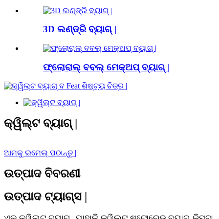
3D ଲଣ୍ଡ୍ରି ବ୍ୟାଗ୍ |
ଫ୍ଲୋରାଲ୍ ବବଲ୍ ମେକ୍ଅପ୍ ବ୍ୟାଗ୍ |
କ୍ୱିଲ୍ଟ ବ୍ୟାଗ୍ |
ଆମକୁ ଇମେଲ୍ ପଠାନ୍ତୁ |
ଉତ୍ପାଦ ବିବରଣୀ
ଉତ୍ପାଦ ଟ୍ୟାଗ୍ସ |
ଏକ କ୍ୱିଲ୍ଟ ବ୍ୟାଗ୍, ଯାହାକି କ୍ୱିଲ୍ଟ ଷ୍ଟୋରେଜ୍ ବ୍ୟାଗ୍ କିମ୍ବା