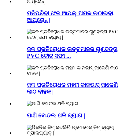
ପନିପରିବା ଫଳ ଆପଲ୍ ଅମଳ ଉଠାଇବା
ଆପ୍ରୋନ୍ |
ଜଳ ପ୍ରତିରୋଧକ ଉଚ୍ଚମାନର ଗୁଣବତ୍ତା
PVC ଟୋଟ୍ ସଫା ...
ଜଳ ପ୍ରତିରୋଧକ ମହମ କାନଭାସ୍ ଜାଳେଣି
କାଠ ବାହକ |
ପାଣି ବୋତଲ ଥଳି ବ୍ୟାଗ |