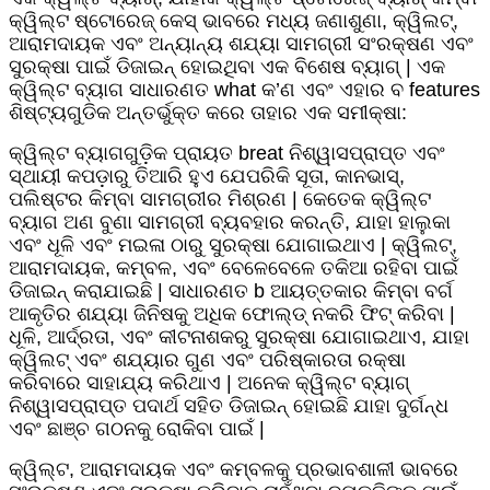
କ୍ୱିଲ୍ଟ ଷ୍ଟୋରେଜ୍ କେସ୍ ଭାବରେ ମଧ୍ୟ ଜଣାଶୁଣା, କ୍ୱିଲଟ୍,
ଆରାମଦାୟକ ଏବଂ ଅନ୍ୟାନ୍ୟ ଶଯ୍ୟା ସାମଗ୍ରୀ ସଂରକ୍ଷଣ ଏବଂ
ସୁରକ୍ଷା ପାଇଁ ଡିଜାଇନ୍ ହୋଇଥିବା ଏକ ବିଶେଷ ବ୍ୟାଗ୍ | ଏକ
କ୍ୱିଲ୍ଟ ବ୍ୟାଗ ସାଧାରଣତ what କ’ଣ ଏବଂ ଏହାର ବ features
ଶିଷ୍ଟ୍ୟଗୁଡିକ ଅନ୍ତର୍ଭୁକ୍ତ କରେ ତାହାର ଏକ ସମୀକ୍ଷା:
କ୍ୱିଲ୍ଟ ବ୍ୟାଗଗୁଡ଼ିକ ପ୍ରାୟତ breat ନିଶ୍ୱାସପ୍ରାପ୍ତ ଏବଂ
ସ୍ଥାୟୀ କପଡ଼ାରୁ ତିଆରି ହୁଏ ଯେପରିକି ସୂତା, କାନଭାସ୍,
ପଲିଷ୍ଟର କିମ୍ବା ସାମଗ୍ରୀର ମିଶ୍ରଣ | କେତେକ କ୍ୱିଲ୍ଟ
ବ୍ୟାଗ ଅଣ ବୁଣା ସାମଗ୍ରୀ ବ୍ୟବହାର କରନ୍ତି, ଯାହା ହାଲୁକା
ଏବଂ ଧୂଳି ଏବଂ ମଇଳା ଠାରୁ ସୁରକ୍ଷା ଯୋଗାଇଥାଏ | କ୍ୱିଲଟ୍,
ଆରାମଦାୟକ, କମ୍ବଳ, ଏବଂ ବେଳେବେଳେ ତକିଆ ରହିବା ପାଇଁ
ଡିଜାଇନ୍ କରାଯାଇଛି | ସାଧାରଣତ b ଆୟତ୍ତକାର କିମ୍ବା ବର୍ଗ
ଆକୃତିର ଶଯ୍ୟା ଜିନିଷକୁ ଅଧିକ ଫୋଲ୍ଡ୍ ନକରି ଫିଟ୍ କରିବା |
ଧୂଳି, ଆର୍ଦ୍ରତା, ଏବଂ କୀଟନାଶକରୁ ସୁରକ୍ଷା ଯୋଗାଇଥାଏ, ଯାହା
କ୍ୱିଲଟ୍ ଏବଂ ଶଯ୍ୟାର ଗୁଣ ଏବଂ ପରିଷ୍କାରତା ରକ୍ଷା
କରିବାରେ ସାହାଯ୍ୟ କରିଥାଏ | ଅନେକ କ୍ୱିଲ୍ଟ ବ୍ୟାଗ୍
ନିଶ୍ୱାସପ୍ରାପ୍ତ ପଦାର୍ଥ ସହିତ ଡିଜାଇନ୍ ହୋଇଛି ଯାହା ଦୁର୍ଗନ୍ଧ
ଏବଂ ଛାଞ୍ଚ ଗଠନକୁ ରୋକିବା ପାଇଁ |
କ୍ୱିଲ୍ଟ, ଆରାମଦାୟକ ଏବଂ କମ୍ବଳକୁ ପ୍ରଭାବଶାଳୀ ଭାବରେ