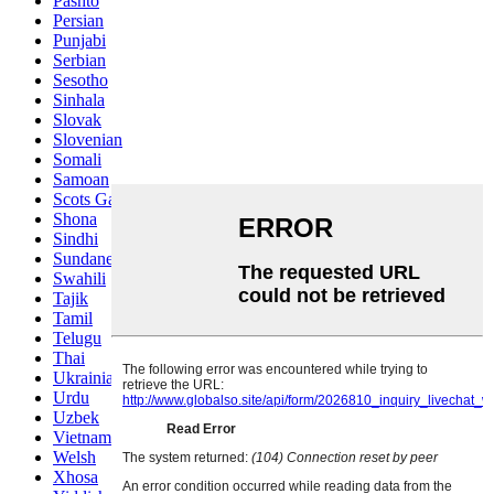
Pashto
Persian
Punjabi
Serbian
Sesotho
Sinhala
Slovak
Slovenian
Somali
Samoan
Scots Gaelic
Shona
Sindhi
Sundanese
Swahili
Tajik
Tamil
Telugu
Thai
Ukrainian
Urdu
Uzbek
Vietnamese
Welsh
Xhosa