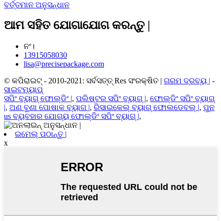
ବର୍ତ୍ତମାନ ଅନୁସନ୍ଧାନ
ଆମ ସହିତ ଯୋଗାଯୋଗ କରନ୍ତୁ |
ନଂ।
13915058030
lisa@precisepackage.com
© କପିରାଇଟ୍ - 2010-2021: ସର୍ବସତ୍ତ୍ Res ସଂରକ୍ଷିତ |
ଗରମ ଦ୍ରବ୍ୟ |
-
ସାଇଟମ୍ୟାପ୍
ସପିଂ ବ୍ୟାଗ୍ ଫୋଲ୍ଡିଂ |
,
ପଲିଷ୍ଟର ସପିଂ ବ୍ୟାଗ୍ |
,
ଫୋଲ୍ଡିଂ ସପିଂ ବ୍ୟାଗ୍
|
,
ଅଣ ବୁଣା ପୋଷାକ ବ୍ୟାଗ |
,
ରିସାଇକେଲ୍ ବ୍ୟାଗ୍ ଫୋଲଡେବଲ୍ |
,
ପୁନ
us ବ୍ୟବହାର ଯୋଗ୍ୟ ଫୋଲ୍ଡିଂ ସପିଂ ବ୍ୟାଗ୍ |
,
ଇମେଲ୍ ପଠାନ୍ତୁ |
x